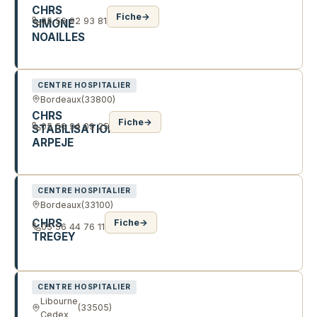
CHRS
Fiche
→
05 56 92 93 81
SIMONE
NOAILLES
6 R LEYDET
CENTRE HOSPITALIER
Bordeaux
(33800)
CHRS
Fiche
→
05 56 94 09 25
STABILISATION
ARPEJE
13 IMP SAINT JEAN
CENTRE HOSPITALIER
Bordeaux
(33100)
CHRS
Fiche
→
05 56 44 76 11
TREGEY
5 R DES BATELIERS
CENTRE HOSPITALIER
Libourne
(33505)
Cedex