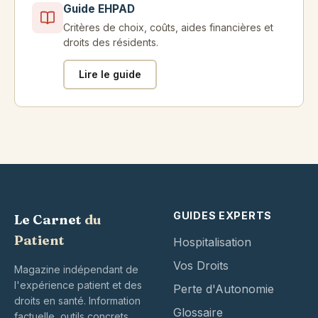
Guide EHPAD
Critères de choix, coûts, aides financières et
droits des résidents.
Lire le guide
GUIDES EXPERTS
Le Carnet
du
Patient
Hospitalisation
Vos Droits
Magazine indépendant de
l'expérience patient et des
Perte d'Autonomie
droits en santé. Information
Glossaire
factuelle, outils concrets,