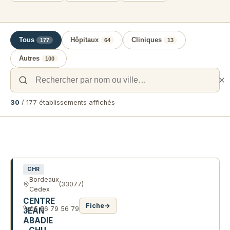
Tous
Hôpitaux
Cliniques
177
64
13
Autres
100
30
/ 177 établissements affichés
Liste des établissements de santé 
CHR
Bordeaux
(33077)
Cedex
CENTRE
Fiche
→
05 56 79 56 79
JEAN
ABADIE