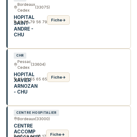
Bordeaux
(33075)
Cedex
HOPITAL
Fiche
→
05 56 79 56 79
SAINT-
ANDRE -
CHU
1 R JEAN BURGUET
CHR
Pessac
(33604)
Cedex
HOPITAL
Fiche
→
05 56 55 65 65
XAVIER
ARNOZAN
- CHU
AV DU HAUT LEVEQUE
CENTRE HOSPITALIER
Bordeaux
(33000)
CENTRE
ACCOMP
Fiche
→
05 56 44 76 17