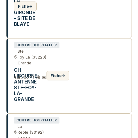
LA
HAUTE
Fiche
→
GIRONDE
- SITE DE
BLAYE
25 CHE DÉPARTEMENTAL 135
CENTRE HOSPITALIER
Ste
Foy La
(33220)
Grande
CH
LIBOURNE-
Fiche
→
05 57 41 96 96
ANTENNE
STE-FOY-
LA-
GRANDE
AV CHARRIER
CENTRE HOSPITALIER
La
Reole
(33192)