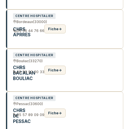
73 R DE GRAVELOTTE
CENTRE HOSPITALIER
Bordeaux
(33000)
CHRS
Fiche
→
05 56 44 76 66
APRRES
55 R SAINT- JOSEPH
CENTRE HOSPITALIER
Bouliac
(33270)
CHRS
Fiche
→
05 56 92 00 33
BACALAN
BOULIAC
8 CHE DE L'ILE
CENTRE HOSPITALIER
Pessac
(33600)
CHRS
Fiche
→
05 57 89 09 09
DE
PESSAC
21 R EUGÈNE ET MARC DULOUT