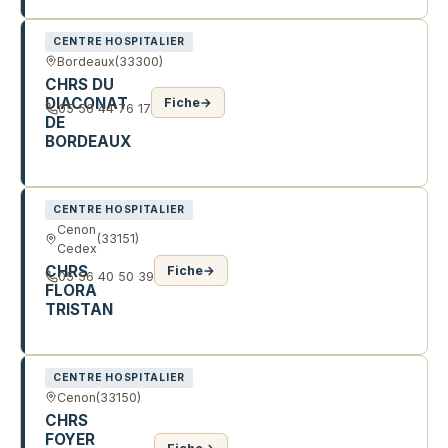
CENTRE HOSPITALIER
Bordeaux
(33300)
CHRS DU
DIACONAT
Fiche
→
05 56 44 76 17
DE
BORDEAUX
32 R DU COMMANDANT ARNOULD
CENTRE HOSPITALIER
Cenon
(33151)
Cedex
CHRS
Fiche
→
05 56 40 50 39
FLORA
TRISTAN
11 R DU 8 MAI 1945
CENTRE HOSPITALIER
Cenon
(33150)
CHRS
FOYER