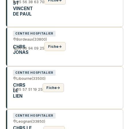
Fiche
→
05 56 38 63 70
ST
VINCENT
DE PAUL
37 R ALFRED GIRET
CENTRE HOSPITALIER
Bordeaux
(33800)
CHRS
Fiche
→
05 56 94 09 25
JONAS
13 IMP SAINT-JEAN
CENTRE HOSPITALIER
Libourne
(33500)
CHRS
Fiche
→
05 57 51 19 25
LE
LIEN
2 R LATASTE
CENTRE HOSPITALIER
Leognan
(33850)
CHRS LE