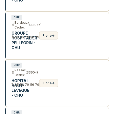
- CHU
89 R DES SABLIERES
CHR
Bordeaux
(33076)
Cedex
GROUPE
Fiche
→
05 56 79 56 79
HOSPITALIER
PELLEGRIN -
CHU
PL AMELIE RABA LEON
CHR
Pessac
(33604)
Cedex
HOPITAL
Fiche
→
05 56 79 56 79
HAUT-
LEVEQUE
- CHU
AV DE MAGELLAN
CHR