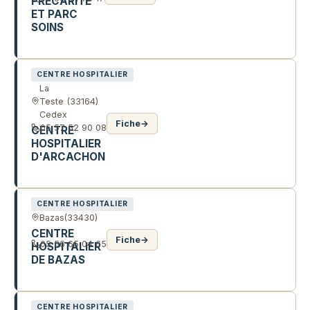
PRÉCARITÉ
ET PARC
SOINS
21 CRS SAINT LOUIS
CENTRE HOSPITALIER
La
Teste
(33164)
Cedex
Fiche
→
05 57 52 90 08
CENTRE
HOSPITALIER
D'ARCACHON
AV JEAN HAMEAU
CENTRE HOSPITALIER
Bazas
(33430)
CENTRE
Fiche
→
05 56 65 04 65
HOSPITALIER
DE BAZAS
4 CHE DIT DE MARMANDE
CENTRE HOSPITALIER