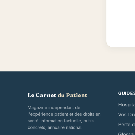
GUIDE
Le Carnet
du Patient
Hospita
Magazine indépendant de
l'expérience patient et des droits en
Vos Dro
santé. Information factuelle, outils
Perte 
concrets, annuaire national.
Glossai