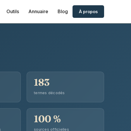
Outils
Annuaire
Blog
À propos
183
termes décodés
100 %
s
sources officielles