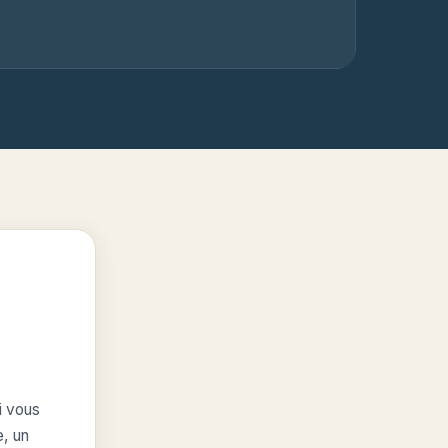
i vous
e, un