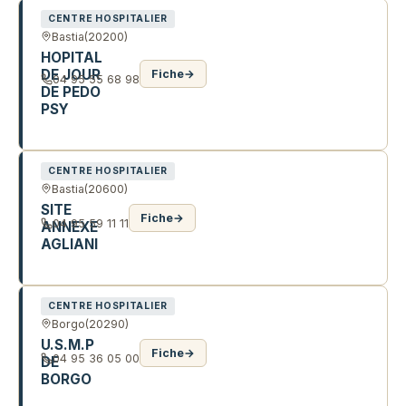
CENTRE HOSPITALIER
Bastia
(20200)
HOPITAL
DE JOUR
Fiche
→
04 95 55 68 98
DE PEDO
PSY
QUA TOGA
CENTRE HOSPITALIER
Bastia
(20600)
SITE
Fiche
→
04 95 59 11 11
ANNEXE
AGLIANI
CHE D'ERBAJOLO
CENTRE HOSPITALIER
Borgo
(20290)
U.S.M.P
Fiche
→
04 95 36 05 00
DE
BORGO
664 RTE DU CHAMP D'AVIATION