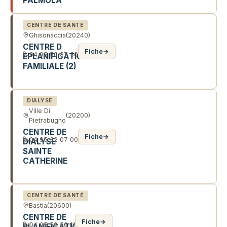
PALMOLA
CENTRE DE SANTÉ
Ghisonaccia
(20240)
CENTRE D
Fiche
→
04 95 56 87 30
EPLANIFICATION
FAMILIALE (2)
AV DU 9 SEPTEMBRE - RN 198
DIALYSE
Ville Di
(20200)
Pietrabugno
CENTRE DE
Fiche
→
04 95 32 07 00
DIALYSE
SAINTE
CATHERINE
QUA DE TOGA
CENTRE DE SANTÉ
Bastia
(20600)
CENTRE DE
Fiche
→
04 95 59 50 11
PLANIFICATION