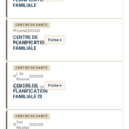
FAMILIALE
6 R FRANCOIS VITTORI
CENTRE DE SANTÉ
Corte
(20250)
CENTRE DE
Fiche
→
04 95 46 06 45
PLANIFICATION
FAMILIALE
34 CRS PAOLI
CENTRE DE SANTÉ
L Ile
(20220)
Rousse
CENTRE DE
Fiche
→
04 95 63 00 50
PLANIFICATION
FAMILIALE (1)
RTE DE MONTICELLU
CENTRE DE SANTÉ
San
(20230)
Nicolao