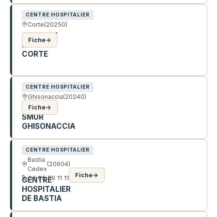
CENTRE HOSPITALIER
Corte
(20250)
ANTENNE
Fiche
→
SMUR DE
CORTE
ALL DU 9 SEPTEMBRE
CENTRE HOSPITALIER
Ghisonaccia
(20240)
ANTENNE
Fiche
→
SMUR
GHISONACCIA
CENTRE HOSPITALIER
Bastia
(20604)
Cedex
Fiche
→
04 95 59 11 11
CENTRE
HOSPITALIER
DE BASTIA