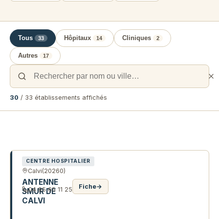
Tous
Hôpitaux
Cliniques
33
14
2
Autres
17
30
/ 33 établissements affichés
Liste des établissements de santé 
CENTRE HOSPITALIER
Calvi
(20260)
ANTENNE
Fiche
→
04 95 65 11 25
SMUR DE
CALVI
RTE SANTA MARIA