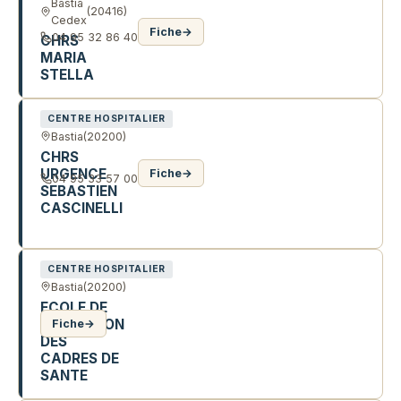
Bastia
(20416)
Cedex
Fiche
→
04 95 32 86 40
CHRS
MARIA
STELLA
CENTRE HOSPITALIER
Bastia
(20200)
CHRS
URGENCE
Fiche
→
04 95 33 57 00
SEBASTIEN
CASCINELLI
R CÉSAR VEZZANI
CENTRE HOSPITALIER
Bastia
(20200)
ECOLE DE
FORMATION
Fiche
→
DES
CADRES DE
SANTE