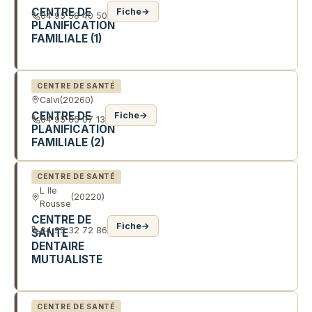
CENTRE DE
Fiche
→
04 95 58 40 50
PLANIFICATION
FAMILIALE (1)
RTE DU VILLAGE
CENTRE DE SANTÉ
Calvi
(20260)
CENTRE DE
Fiche
→
04 95 65 07 13
PLANIFICATION
FAMILIALE (2)
CENTRE DE SANTÉ
L Ile
(20220)
Rousse
CENTRE DE
Fiche
→
04 95 32 72 86
SANTE
DENTAIRE
MUTUALISTE
RTE DE CALVI
CENTRE DE SANTÉ