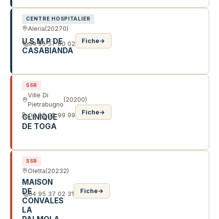
CENTRE HOSPITALIER
Aleria
(20270)
U.S.M.P DE
Fiche
→
04 95 57 00 02
CASABIANDA
LD CASABIANDA
SSR
Ville Di
(20200)
Pietrabugno
Fiche
→
04 95 32 99 99
CLINIQUE
DE TOGA
QUARTIER TOGA
SSR
Oletta
(20232)
MAISON
DE
Fiche
→
04 95 37 02 31
CONVALES
LA