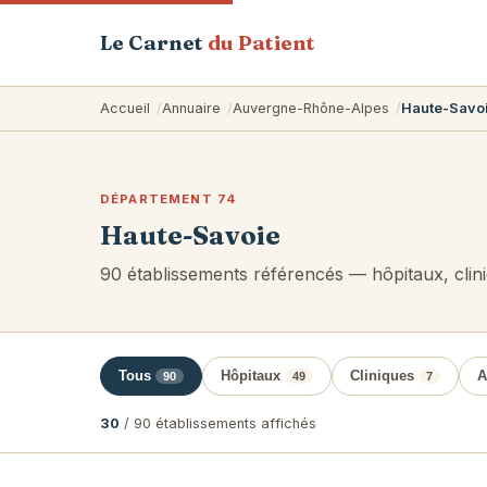
Le Carnet
du Patient
Accueil
Annuaire
Auvergne-Rhône-Alpes
Haute-Savo
DÉPARTEMENT 74
Haute-Savoie
90 établissements référencés — hôpitaux, cli
Tous
Hôpitaux
Cliniques
A
90
49
7
30
/ 90 établissements affichés