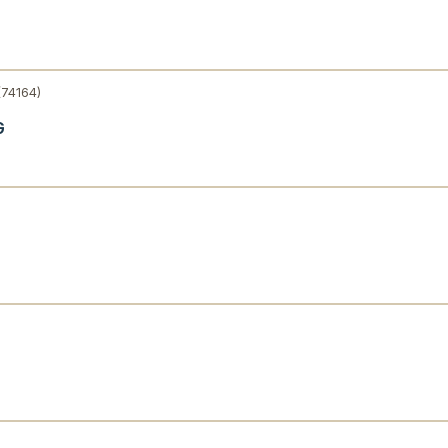
(74164)
G