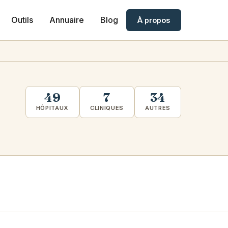
Outils
Annuaire
Blog
À propos
49
7
34
HÔPITAUX
CLINIQUES
AUTRES