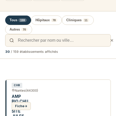
Tous
Hôpitaux
Cliniques
159
78
11
Autres
70
30
/ 159 établissements affichés
Liste des établissements de santé e
CHR
Nantes
(44300)
AMP
BIO CHU
NANTES
Fiche
→
SITE