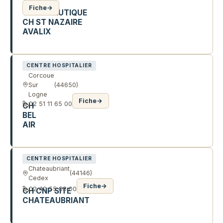
APT
Fiche
→
THERAPEUTIQUE
CH ST NAZAIRE
AVALIX
5 R ANTOINE DE CONDORCET
CENTRE HOSPITALIER
Corcoue
Sur
(44650)
Logne
Fiche
→
02 51 11 65 00
CH
BEL
AIR
23 R BEL AIR
CENTRE HOSPITALIER
Chateaubriant
(44146)
Cedex
Fiche
→
02 40 55 88 00
CH CNP SITE
CHATEAUBRIANT
9 R DE VERDUN