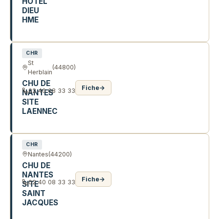
HOTEL
DIEU
HME
1 PL ALEXIS RICORDEAU
CHR
St
(44800)
Herblain
CHU DE
Fiche
→
02 40 08 33 33
NANTES
SITE
LAENNEC
BD JACQUES MONOD
CHR
Nantes
(44200)
CHU DE
NANTES
Fiche
→
02 40 08 33 33
SITE
SAINT
JACQUES
85 R ST JACQUES