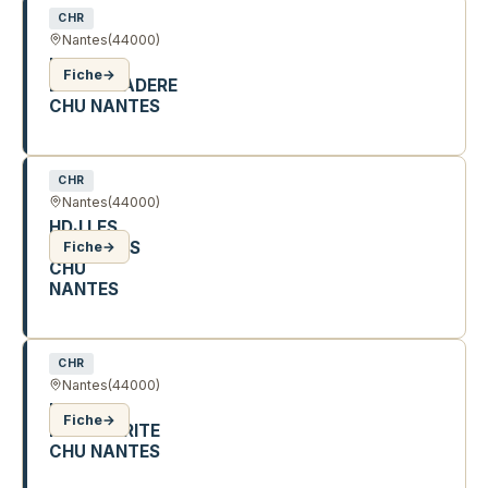
CHR
Nantes
(44000)
HDJ L
Fiche
→
EMBARCADERE
CHU NANTES
3 R MARGUERITE THIBERT
CHR
Nantes
(44000)
HDJ LES
SALORGES
Fiche
→
CHU
NANTES
81 R JOSEPH BLANCHART
CHR
Nantes
(44000)
HDJ
Fiche
→
MARGUERITE
CHU NANTES
19 R GAL MARGUERITE