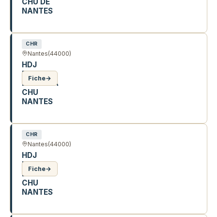
CHU DE
NANTES
13 R DU DOUET GARNIER
CHR
Nantes
(44000)
HDJ
ESPACE
Fiche
→
BARBARA
CHU
NANTES
9 R DE BOUILLE
CHR
Nantes
(44000)
HDJ
IPEA
Fiche
→
DENVER
CHU
NANTES
1 R MARMONTEL