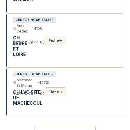
13 R DE L'HOPITAL
CENTRE HOSPITALIER
Ancenis
(44156)
Cedex
CH
Fiche
→
02 40 09 44 00
ERDRE
ET
LOIRE
160 R DU VERGER
CENTRE HOSPITALIER
Machecoul
(44270)
St Meme
CH LVO SITE
Fiche
→
02 40 78 44 00
DE
MACHECOUL
BD DES REGENTS