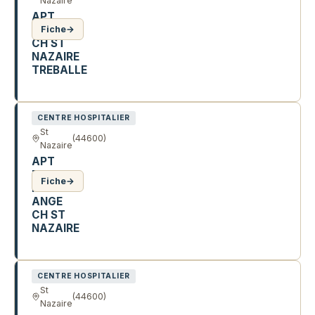
Nazaire
APT
THERAP
Fiche
→
CH ST
NAZAIRE
TREBALLE
18 R P. A DE BEAUMARCHAIS
CENTRE HOSPITALIER
St
(44600)
Nazaire
APT
THERAP
Fiche
→
MICHEL
ANGE
CH ST
NAZAIRE
59 R MICHEL ANGE
CENTRE HOSPITALIER
St
(44600)
Nazaire