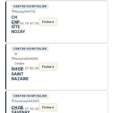
CENTRE HOSPITALIER
Nozay
(44170)
CH
CNP
Fiche
→
02 40 79 47 55
SITE
NOZAY
1 RTE DE NORT-SUR-ERDRE
CENTRE HOSPITALIER
St
Nazaire
(44606)
Cedex
Fiche
→
02 72 27 80 00
CH DE
SAINT
NAZAIRE
11 BD GEORGES CHARPAK
CENTRE HOSPITALIER
Savenay
(44260)
CH DE
Fiche
→
02 40 57 50 00
SAVENAY