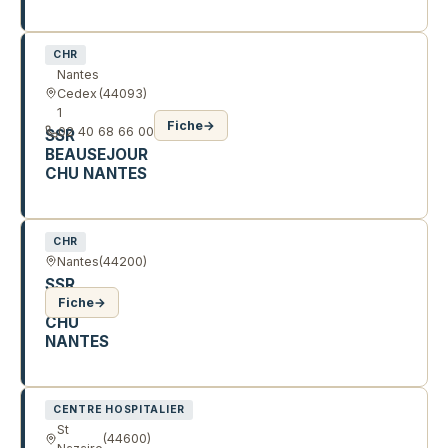
160 R RUE DU VERGER
CHR
Nantes
Cedex
(44093)
1
Fiche
→
02 40 68 66 00
SSR
BEAUSEJOUR
CHU NANTES
R DE LA PATOUILLERIE
CHR
Nantes
(44200)
SSR
PIRMIL
Fiche
→
CHU
NANTES
85 R SAINT JACQUES
CENTRE HOSPITALIER
St
(44600)