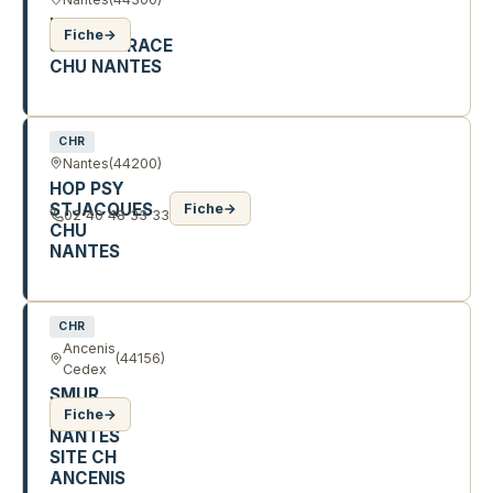
HDJ
Fiche
→
SAMOTHRACE
CHU NANTES
3 R DE SAMOTHRACE
CHR
Nantes
(44200)
HOP PSY
STJACQUES
Fiche
→
02 40 48 33 33
CHU
NANTES
85 R ST-JACQUES
CHR
Ancenis
(44156)
Cedex
SMUR
CHU
Fiche
→
NANTES
SITE CH
ANCENIS