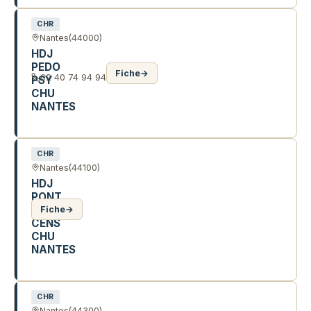
CHR
Nantes
(44000)
HDJ
PEDO
Fiche
→
02 40 74 94 94
PSY
CHU
NANTES
9 R DE LA HAUTE ROCHE
CHR
Nantes
(44100)
HDJ
PONT
DU
Fiche
→
CENS
CHU
NANTES
240 BD SCHUMANN
CHR
Nantes
(44300)