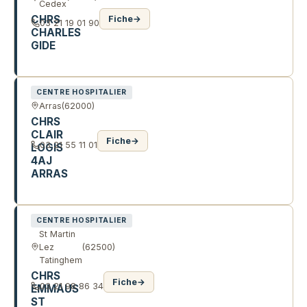
Cedex
CHRS
Fiche
→
03 21 19 01 90
CHARLES
GIDE
71 R DES SOUPIRANTS
CENTRE HOSPITALIER
Arras
(62000)
CHRS
CLAIR
Fiche
→
03 21 55 11 01
LOGIS
4AJ
ARRAS
3 R PAUL PERRIN
CENTRE HOSPITALIER
St Martin
Lez
(62500)
Tatinghem
CHRS
Fiche
→
03 21 98 86 34
EMMAUS
ST