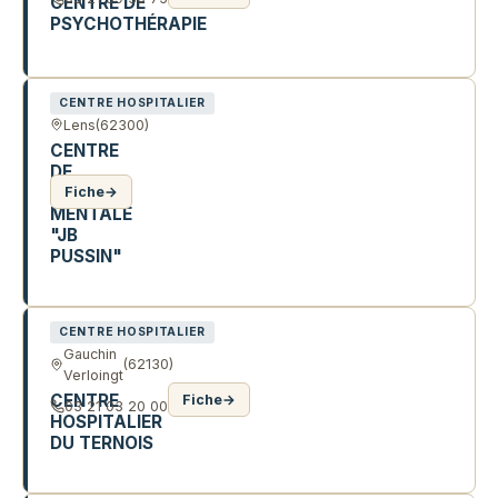
CENTRE DE
PSYCHOTHÉRAPIE
100 R FRANÇOIS BOULANGER
CENTRE HOSPITALIER
Lens
(62300)
CENTRE
DE
SANTE
Fiche
→
MENTALE
"JB
PUSSIN"
R VINCENT AURIOL
CENTRE HOSPITALIER
Gauchin
(62130)
Verloingt
CENTRE
Fiche
→
03 21 03 20 00
HOSPITALIER
DU TERNOIS
R D'HESDIN