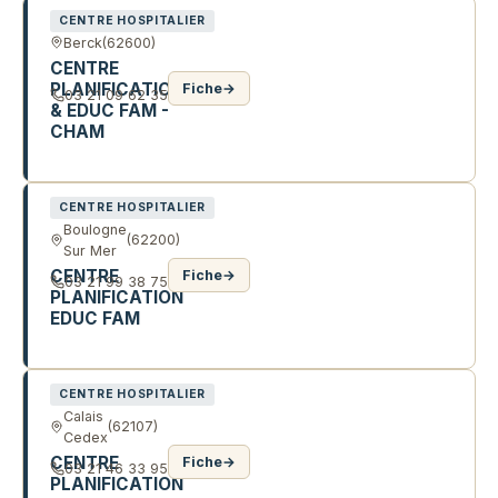
CENTRE HOSPITALIER
Berck
(62600)
CENTRE
PLANIFICATION
Fiche
→
03 21 09 62 35
& EDUC FAM -
CHAM
IMP CARNOT
CENTRE HOSPITALIER
Boulogne
(62200)
Sur Mer
CENTRE
Fiche
→
03 21 99 38 75
PLANIFICATION
EDUC FAM
1 PL NAVARIN
CENTRE HOSPITALIER
Calais
(62107)
Cedex
CENTRE
Fiche
→
03 21 46 33 95
PLANIFICATION