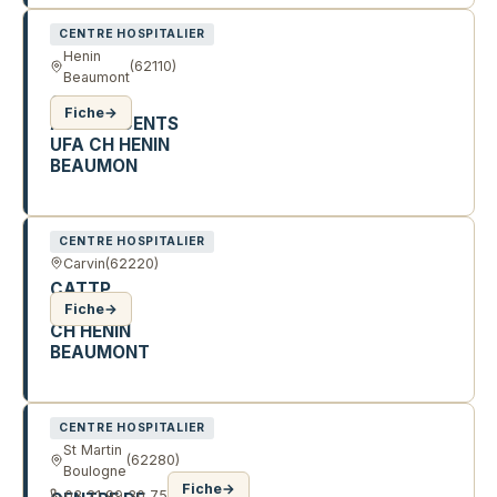
CENTRE HOSPITALIER
Henin
(62110)
Beaumont
CATTP
Fiche
→
ADOLESCENTS
UFA CH HENIN
BEAUMON
313 CHE DE JERUSALEM
CENTRE HOSPITALIER
Carvin
(62220)
CATTP
ENFANTS
Fiche
→
CH HENIN
BEAUMONT
97 R SALVADOR ALLENDE
CENTRE HOSPITALIER
St Martin
(62280)
Boulogne
Fiche
→
03 21 99 30 75