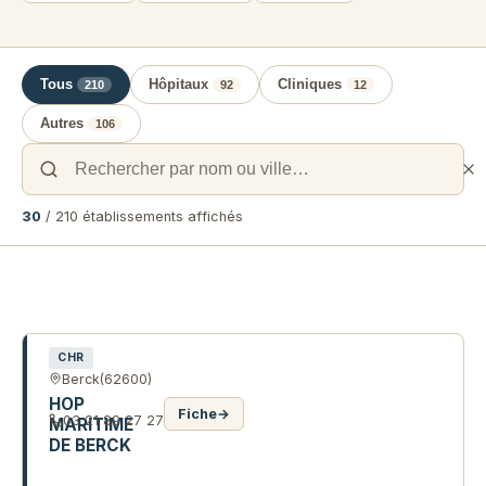
Tous
Hôpitaux
Cliniques
210
92
12
Autres
106
30
/ 210 établissements affichés
Liste des établissements de santé e
CHR
Berck
(62600)
HOP
Fiche
→
03 21 89 27 27
MARITIME
DE BERCK
R DU DOCTEUR MENARD