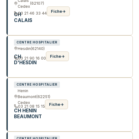
Calais
(62107)
Cedex
Fiche
→
03 21 46 33 44
CH
CALAIS
1601 BD DES JUSTES
CENTRE HOSPITALIER
Hesdin
(62140)
CH
Fiche
→
03 21 90 16 00
D'HESDIN
CHE CD 136 LE GRAND TOUR
CENTRE HOSPITALIER
Henin
Beaumont
(62251)
Cedex
Fiche
→
03 21 08 15 15
CH HENIN
BEAUMONT
585 AV DES DEPORTES
CENTRE HOSPITALIER