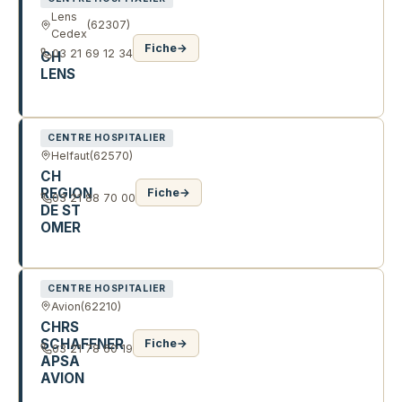
Lens
(62307)
Cedex
Fiche
→
03 21 69 12 34
CH
LENS
99 RTE DE LA BASSEE
CENTRE HOSPITALIER
Helfaut
(62570)
CH
REGION
Fiche
→
03 21 88 70 00
DE ST
OMER
RTE DE BLENDECQUES
CENTRE HOSPITALIER
Avion
(62210)
CHRS
SCHAFFNER
Fiche
→
03 21 78 60 19
APSA
AVION
7 R PABLO NERUDA