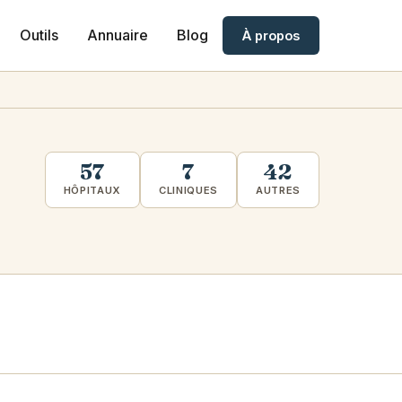
Outils
Annuaire
Blog
À propos
57
7
42
HÔPITAUX
CLINIQUES
AUTRES