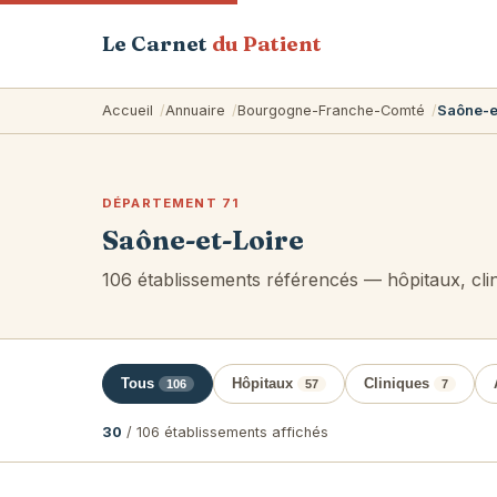
Le Carnet
du Patient
Accueil
Annuaire
Bourgogne-Franche-Comté
Saône-e
DÉPARTEMENT 71
Saône-et-Loire
106 établissements référencés — hôpitaux, cli
Tous
Hôpitaux
Cliniques
106
57
7
30
/ 106 établissements affichés