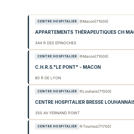
Liste des établissements de s
Macon
(71000)
CENTRE HOSPITALIER
APPARTEMENTS THÉRAPEUTIQUES CH M
344 R DES EPINOCHES
Macon
(71000)
CENTRE HOSPITALIER
C.H.R.S."LE PONT" - MACON
80 R DE LYON
Louhans
(71500)
CENTRE HOSPITALIER
CENTRE HOSPITALIER BRESSE LOUHANNAI
350 AV FERNAND POINT
Tournus
(71700)
CENTRE HOSPITALIER