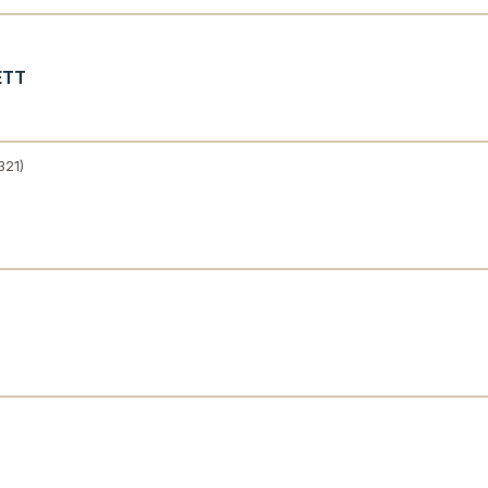
ETT
321)