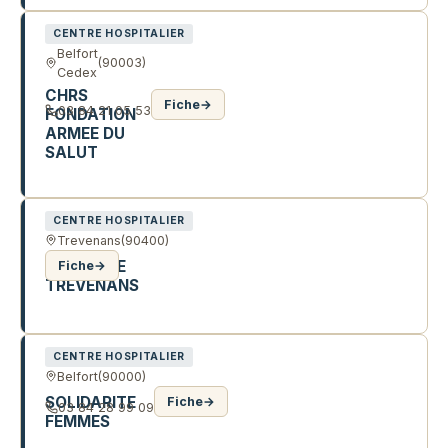
CENTRE HOSPITALIER
Belfort
(90003)
Cedex
CHRS
Fiche
→
03 84 21 05 53
FONDATION
ARMEE DU
SALUT
7 R JEAN BAPTISTE COLBERT
CENTRE HOSPITALIER
Trevenans
(90400)
HNFC SITE
Fiche
→
TREVENANS
100 RTE DE MOVAL
CENTRE HOSPITALIER
Belfort
(90000)
SOLIDARITE
Fiche
→
03 84 28 99 09
FEMMES
23 R DE MULHOUSE