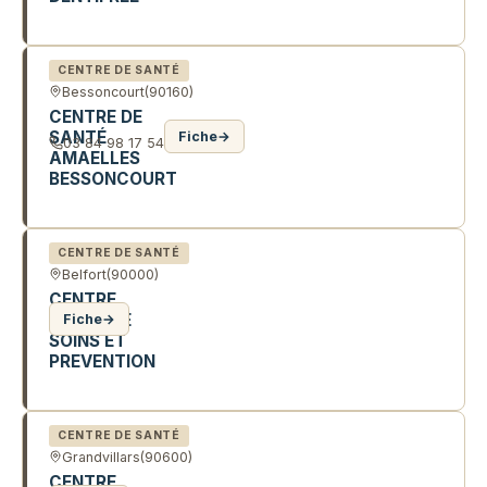
1 AV DE LA GARE TGV
CENTRE DE SANTÉ
Bessoncourt
(90160)
CENTRE DE
SANTÉ
Fiche
→
03 84 98 17 54
AMAELLES
BESSONCOURT
1 R DES GLYCINES
CENTRE DE SANTÉ
Belfort
(90000)
CENTRE
DENTAIRE
Fiche
→
SOINS ET
PREVENTION
2 R MAURICE ET LOUIS DE BROGLIE
CENTRE DE SANTÉ
Grandvillars
(90600)
CENTRE