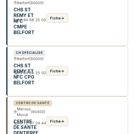
Belfort
(90000)
CHS ST
REMY ET
Fiche
→
03 84 68 25 00
NFC
CMPE
BELFORT
2 AV DES USINES
CH SPÉCIALISÉ
Belfort
(90000)
CHS ST
REMY ET
Fiche
→
03 84 68 25 00
NFC CPG
BELFORT
53 BD RENAUD DE BOURGOGNE
CENTRE DE SANTÉ
Meroux
(90400)
Moval
CENTRE
Fiche
→
09 72 37 24 44
DE SANTE
DENTIFREE