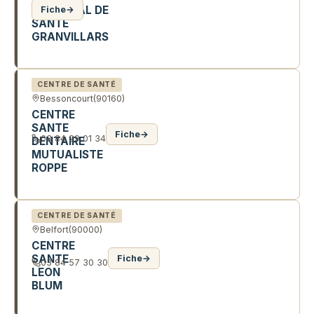
MUNICIPAL DE
Fiche
→
SANTÉ
GRANVILLARS
4 PL CHARLES DE GAULLE
CENTRE DE SANTÉ
Bessoncourt
(90160)
CENTRE
SANTE
Fiche
→
03 84 29 01 34
DENTAIRE
MUTUALISTE
ROPPE
1 RTE DE STRATEGIQUE
CENTRE DE SANTÉ
Belfort
(90000)
CENTRE
SANTE
Fiche
→
03 84 57 30 30
LEON
BLUM
23 R DE BRUXELLES