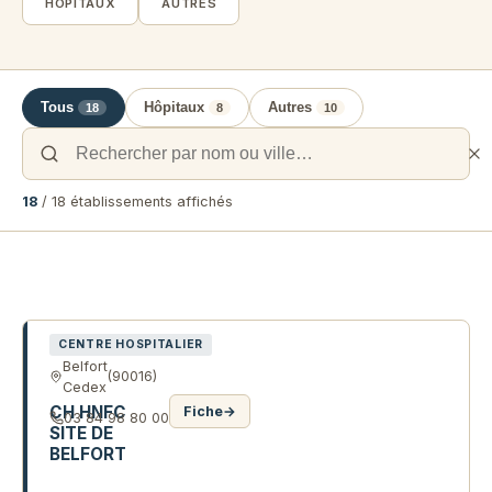
HÔPITAUX
AUTRES
Tous
Hôpitaux
Autres
18
8
10
18
/ 18 établissements affichés
Liste des établissements de santé e
CENTRE HOSPITALIER
Belfort
(90016)
Cedex
CH HNFC
Fiche
→
03 84 98 80 00
SITE DE
BELFORT
5 R JACQUELINE AURIOL