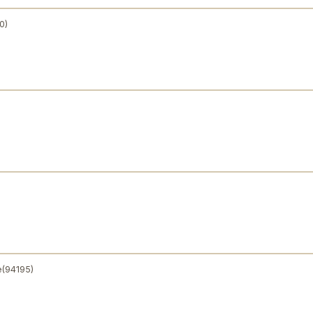
0)
e
(94195)