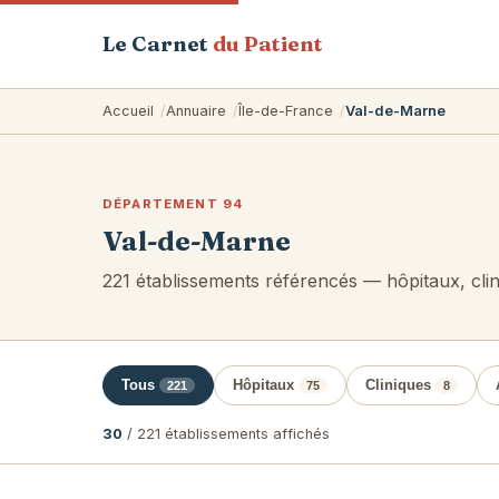
Le Carnet
du Patient
Accueil
Annuaire
Île-de-France
Val-de-Marne
DÉPARTEMENT 94
Val-de-Marne
221 établissements référencés — hôpitaux, cli
Tous
Hôpitaux
Cliniques
221
75
8
30
/ 221 établissements affichés