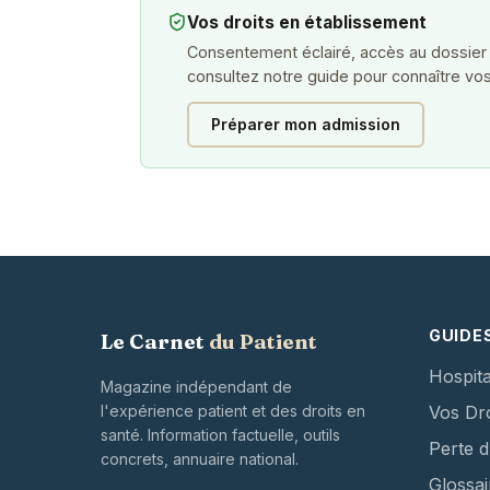
Vos droits en établissement
Consentement éclairé, accès au dossier
consultez notre guide pour connaître vos
Préparer mon admission
GUIDE
Le Carnet
du Patient
Hospita
Magazine indépendant de
l'expérience patient et des droits en
Vos Dro
santé. Information factuelle, outils
Perte 
concrets, annuaire national.
Glossai