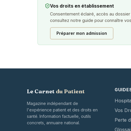
Vos droits en établissement
Consentement éclairé, accès au dossier
consultez notre guide pour connaître vos
Préparer mon admission
GUIDE
Le Carnet
du Patient
Hospita
Magazine indépendant de
l'expérience patient et des droits en
Vos Dro
santé. Information factuelle, outils
Perte 
concrets, annuaire national.
Glossai