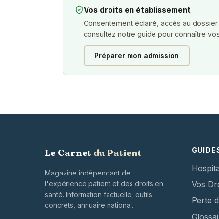
Vos droits en établissement
Consentement éclairé, accès au dossier
consultez notre guide pour connaître vos
Préparer mon admission
GUIDE
Le Carnet
du Patient
Hospita
Magazine indépendant de
l'expérience patient et des droits en
Vos Dro
santé. Information factuelle, outils
Perte 
concrets, annuaire national.
Glossai