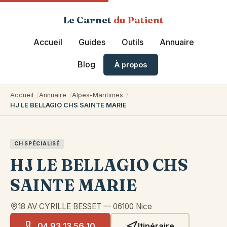
Le Carnet
du Patient
Accueil
Guides
Outils
Annuaire
Blog
À propos
Accueil
Annuaire
Alpes-Maritimes
HJ LE BELLAGIO CHS SAINTE MARIE
CH SPÉCIALISÉ
HJ LE BELLAGIO CHS
SAINTE MARIE
18 AV CYRILLE BESSET
—
06100
Nice
04 93 13 56 10
Itinéraire