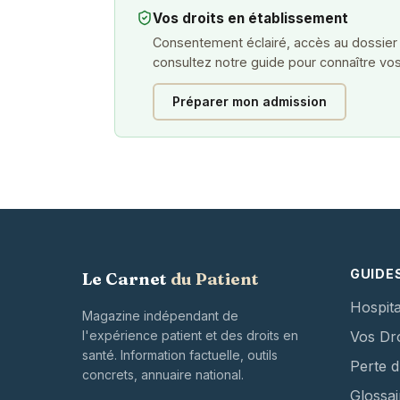
Vos droits en établissement
Consentement éclairé, accès au dossier
consultez notre guide pour connaître vos
Préparer mon admission
GUIDE
Le Carnet
du Patient
Hospita
Magazine indépendant de
l'expérience patient et des droits en
Vos Dro
santé. Information factuelle, outils
Perte 
concrets, annuaire national.
Glossai