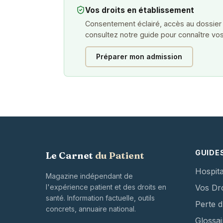
Vos droits en établissement
Consentement éclairé, accès au dossier
consultez notre guide pour connaître vos
Préparer mon admission
GUIDE
Le Carnet
du Patient
Hospita
Magazine indépendant de
l'expérience patient et des droits en
Vos Dro
santé. Information factuelle, outils
Perte 
concrets, annuaire national.
Glossai