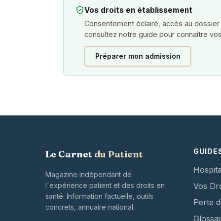
Vos droits en établissement
Consentement éclairé, accès au dossier
consultez notre guide pour connaître vos
Préparer mon admission
GUIDE
Le Carnet
du Patient
Hospita
Magazine indépendant de
l'expérience patient et des droits en
Vos Dro
santé. Information factuelle, outils
Perte 
concrets, annuaire national.
Glossai