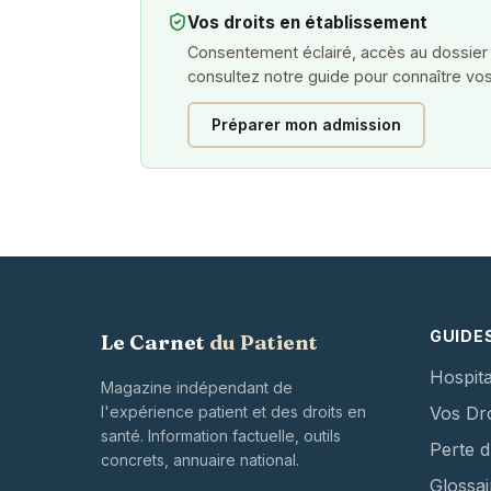
Vos droits en établissement
Consentement éclairé, accès au dossier
consultez notre guide pour connaître vos
Préparer mon admission
GUIDE
Le Carnet
du Patient
Hospita
Magazine indépendant de
l'expérience patient et des droits en
Vos Dro
santé. Information factuelle, outils
Perte 
concrets, annuaire national.
Glossai