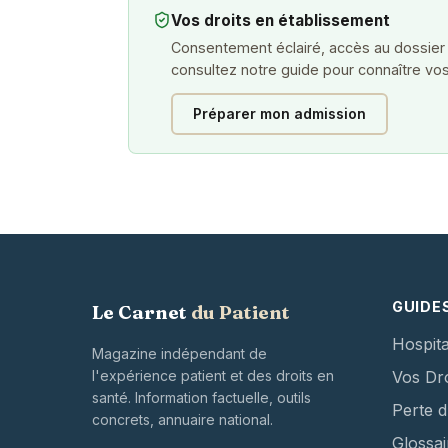
Vos droits en établissement
Consentement éclairé, accès au dossier
consultez notre guide pour connaître vos
Préparer mon admission
GUIDE
Le Carnet
du Patient
Hospita
Magazine indépendant de
l'expérience patient et des droits en
Vos Dro
santé. Information factuelle, outils
Perte 
concrets, annuaire national.
Glossai