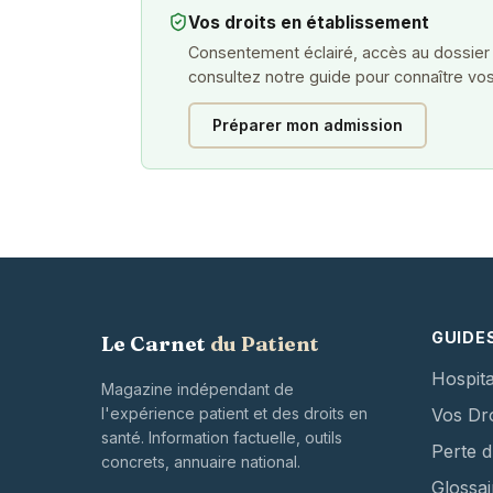
Vos droits en établissement
Consentement éclairé, accès au dossier
consultez notre guide pour connaître vos
Préparer mon admission
GUIDE
Le Carnet
du Patient
Hospita
Magazine indépendant de
l'expérience patient et des droits en
Vos Dro
santé. Information factuelle, outils
Perte 
concrets, annuaire national.
Glossai