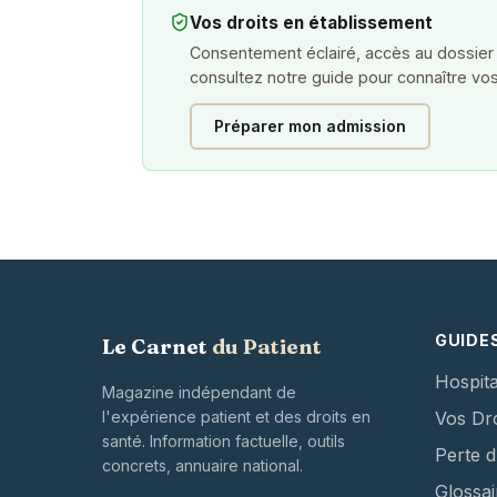
Vos droits en établissement
Consentement éclairé, accès au dossier
consultez notre guide pour connaître vos
Préparer mon admission
GUIDE
Le Carnet
du Patient
Hospita
Magazine indépendant de
l'expérience patient et des droits en
Vos Dro
santé. Information factuelle, outils
Perte 
concrets, annuaire national.
Glossai