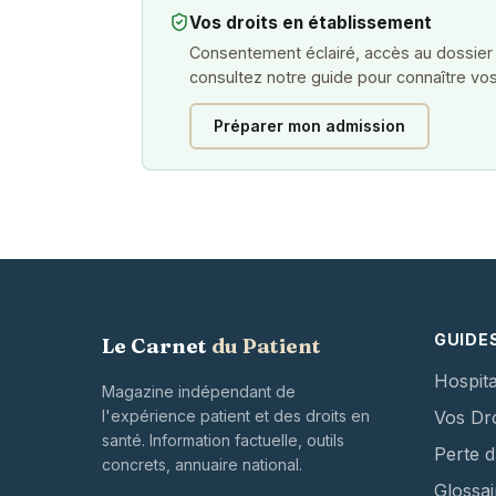
Vos droits en établissement
Consentement éclairé, accès au dossier
consultez notre guide pour connaître vos
Préparer mon admission
GUIDE
Le Carnet
du Patient
Hospita
Magazine indépendant de
l'expérience patient et des droits en
Vos Dro
santé. Information factuelle, outils
Perte 
concrets, annuaire national.
Glossai