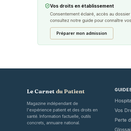
Vos droits en établissement
Consentement éclairé, accès au dossier
consultez notre guide pour connaître vos
Préparer mon admission
GUIDE
Le Carnet
du Patient
Hospita
Magazine indépendant de
l'expérience patient et des droits en
Vos Dro
santé. Information factuelle, outils
Perte 
concrets, annuaire national.
Glossai