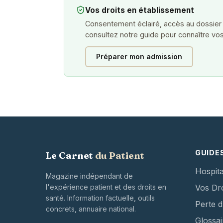
Vos droits en établissement
Consentement éclairé, accès au dossier
consultez notre guide pour connaître vos
Préparer mon admission
GUIDE
Le Carnet
du Patient
Hospita
Magazine indépendant de
l'expérience patient et des droits en
Vos Dro
santé. Information factuelle, outils
Perte 
concrets, annuaire national.
Glossai