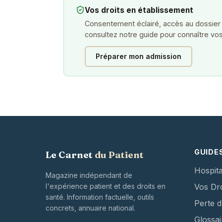
Vos droits en établissement
Consentement éclairé, accès au dossier
consultez notre guide pour connaître vos
Préparer mon admission
GUIDE
Le Carnet
du Patient
Hospita
Magazine indépendant de
l'expérience patient et des droits en
Vos Dro
santé. Information factuelle, outils
Perte 
concrets, annuaire national.
Glossai