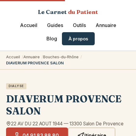
Le Carnet
du Patient
Accueil
Guides
Outils
Annuaire
Blog
À propos
Accueil
Annuaire
Bouches-du-Rhône
DIAVERUM PROVENCE SALON
DIALYSE
DIAVERUM PROVENCE
SALON
22 AV DU 22 AOUT 1944
—
13300
Salon De Provence
04 91 83 88 80
Itinéraire