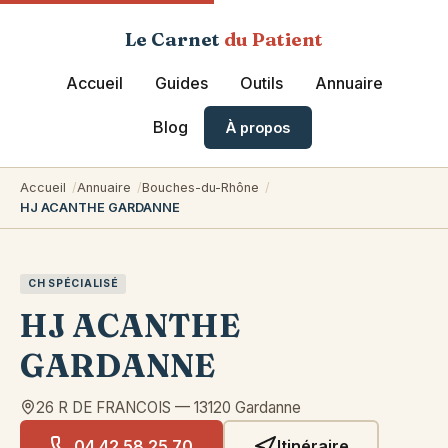
Le Carnet
du Patient
Accueil
Guides
Outils
Annuaire
Blog
À propos
Accueil
Annuaire
Bouches-du-Rhône
HJ ACANTHE GARDANNE
CH SPÉCIALISÉ
HJ ACANTHE
GARDANNE
26 R DE FRANCOIS
—
13120
Gardanne
04 42 58 25 70
Itinéraire