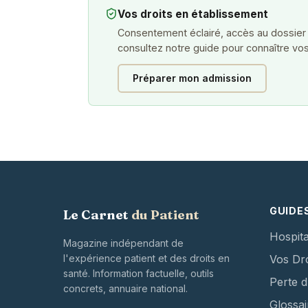
Vos droits en établissement
Consentement éclairé, accès au dossier
consultez notre guide pour connaître vos
Préparer mon admission
GUIDE
Le Carnet
du Patient
Hospita
Magazine indépendant de
l'expérience patient et des droits en
Vos Dro
santé. Information factuelle, outils
Perte 
concrets, annuaire national.
Glossai