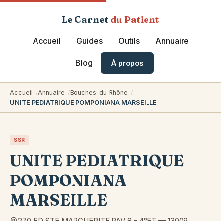
Le Carnet
du Patient
Accueil
Guides
Outils
Annuaire
Blog
À propos
Accueil
Annuaire
Bouches-du-Rhône
UNITE PEDIATRIQUE POMPONIANA MARSEILLE
SSR
UNITE PEDIATRIQUE
POMPONIANA
MARSEILLE
270 BD STE MARGUERITE PAV 8 - 4°ET
—
13009