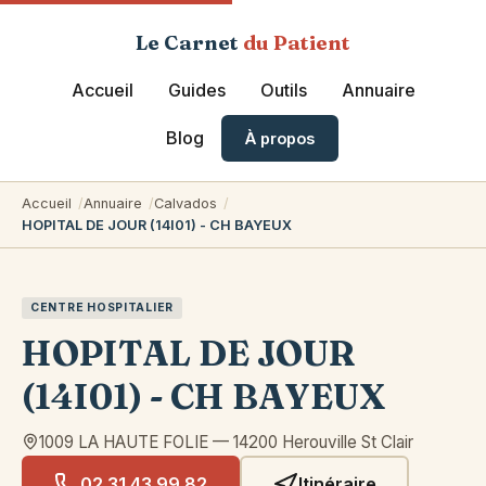
Le Carnet
du Patient
Accueil
Guides
Outils
Annuaire
Blog
À propos
Accueil
Annuaire
Calvados
HOPITAL DE JOUR (14I01) - CH BAYEUX
CENTRE HOSPITALIER
HOPITAL DE JOUR
(14I01) - CH BAYEUX
1009 LA HAUTE FOLIE
—
14200
Herouville St Clair
02 31 43 99 82
Itinéraire