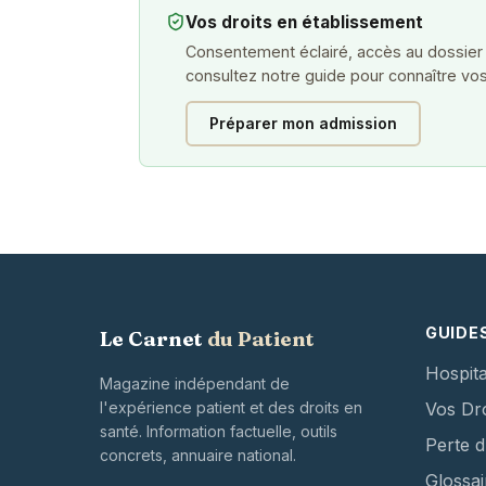
Vos droits en établissement
Consentement éclairé, accès au dossier
consultez notre guide pour connaître vos
Préparer mon admission
GUIDE
Le Carnet
du Patient
Hospita
Magazine indépendant de
l'expérience patient et des droits en
Vos Dro
santé. Information factuelle, outils
Perte 
concrets, annuaire national.
Glossai