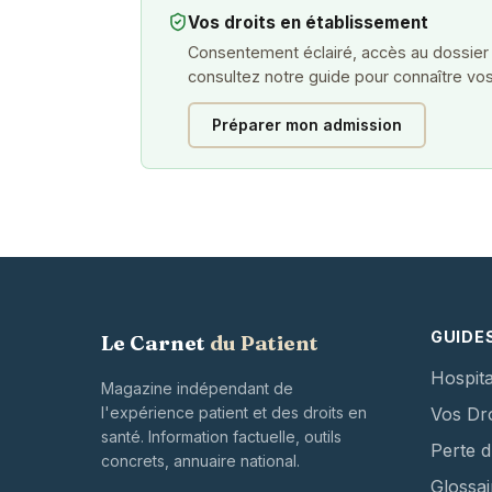
Vos droits en établissement
Consentement éclairé, accès au dossier
consultez notre guide pour connaître vos
Préparer mon admission
GUIDE
Le Carnet
du Patient
Hospita
Magazine indépendant de
l'expérience patient et des droits en
Vos Dro
santé. Information factuelle, outils
Perte 
concrets, annuaire national.
Glossai