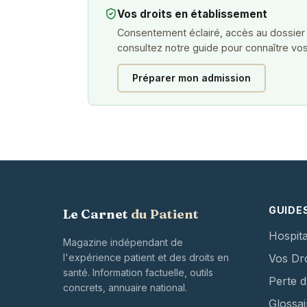
Vos droits en établissement
Consentement éclairé, accès au dossier
consultez notre guide pour connaître vos
Préparer mon admission
GUIDE
Le Carnet
du Patient
Hospita
Magazine indépendant de
l'expérience patient et des droits en
Vos Dro
santé. Information factuelle, outils
Perte 
concrets, annuaire national.
Glossai