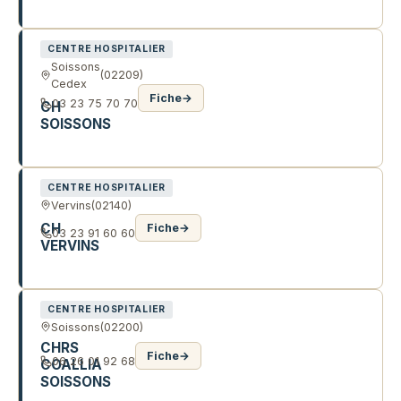
1 R MICHEL DE L'HOSPITAL
CENTRE HOSPITALIER
Soissons
(02209)
Cedex
Fiche
→
03 23 75 70 70
CH
SOISSONS
46 AV DU GÉNÉRAL DE GAULLE
CENTRE HOSPITALIER
Vervins
(02140)
CH
Fiche
→
03 23 91 60 60
VERVINS
20 PL DE LA LIBERTÉ
CENTRE HOSPITALIER
Soissons
(02200)
CHRS
Fiche
→
06 26 01 92 68
COALLIA
SOISSONS