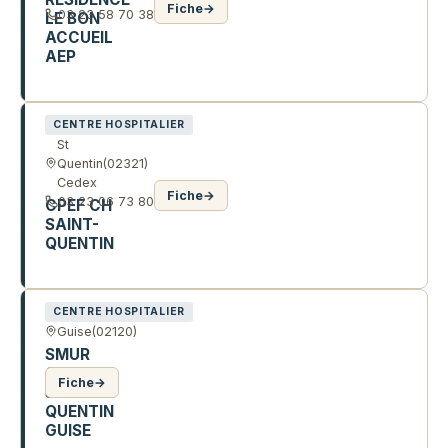
Fiche
→
03 23 58 70 38
LE BON
ACCUEIL
AEP
168 R DE VERVINS
CENTRE HOSPITALIER
St
Quentin
(02321)
Cedex
Fiche
→
03 23 06 73 80
CPEF CH
SAINT-
QUENTIN
1 R MICHEL DE L'HOSPITAL
CENTRE HOSPITALIER
Guise
(02120)
SMUR
CH
Fiche
→
SAINT-
QUENTIN
GUISE