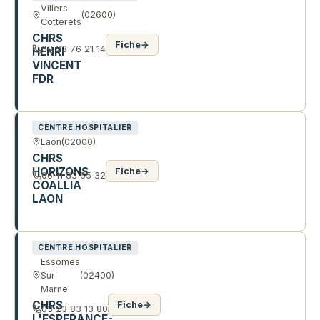
Villers
(02600)
Cotterets
CHRS
Fiche
→
03 23 76 21 14
HENRI
VINCENT
FDR
16 AV DU ROSSIGNOL
CENTRE HOSPITALIER
Laon
(02000)
CHRS
HORIZONS
Fiche
→
06 11 83 65 32
COALLIA
LAON
1 R DES MINIMES
CENTRE HOSPITALIER
Essomes
Sur
(02400)
Marne
CHRS
Fiche
→
03 23 83 13 80
L'ESPERANCE-