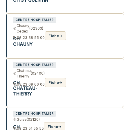
CH ST QUENTIN
241 R DE FAYET
CENTRE HOSPITALIER
Chauny
(02303)
Cedex
Fiche
→
03 23 38 55 00
CH
CHAUNY
94 R DES ANCIENS COMBATTANTS AFN
CENTRE HOSPITALIER
Chateau
(02400)
Thierry
CH
Fiche
→
03 23 69 66 00
CHÂTEAU-
THIERRY
RTE DE VERDILLY
CENTRE HOSPITALIER
Guise
(02120)
CH
Fiche
→
03 23 51 55 55