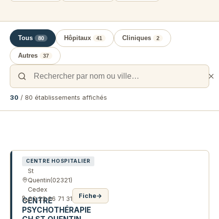
Tous
Hôpitaux
Cliniques
80
41
2
Autres
37
30
/ 80 établissements affichés
Liste des établissements de santé e
CENTRE HOSPITALIER
St
Quentin
(02321)
Cedex
Fiche
→
03 23 06 71 31
CENTRE
PSYCHOTHÉRAPIE