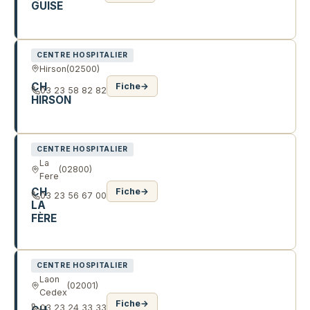
GUISE
858 R DES DOCTEURS DEVILLERS
CENTRE HOSPITALIER
Hirson
(02500)
CH
Fiche
→
03 23 58 82 82
HIRSON
40 R AUX LOUPS
CENTRE HOSPITALIER
La
(02800)
Fere
CH
Fiche
→
03 23 56 67 00
LA
FÈRE
2 AV DUPUIS
CENTRE HOSPITALIER
Laon
(02001)
Cedex
Fiche
→
03 23 24 33 33