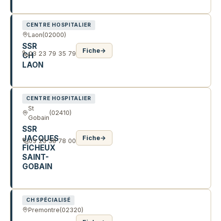
858 R DES DOCTEURS DEVILLERS
CENTRE HOSPITALIER
Laon
(02000)
SSR
Fiche
→
03 23 79 35 79
CH
LAON
38 R MARGUERITE CLERBOUT
CENTRE HOSPITALIER
St
(02410)
Gobain
SSR
JACQUES
Fiche
→
03 23 38 78 00
FICHEUX
SAINT-
GOBAIN
RTE DE SAINT-NICOLAS
CH SPÉCIALISÉ
Premontre
(02320)