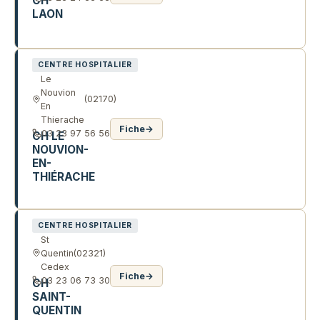
CH
LAON
33 R MARCELIN BERTHELOT
CENTRE HOSPITALIER
Le
Nouvion
(02170)
En
Thierache
Fiche
→
03 23 97 56 56
CH LE
NOUVION-
EN-
THIÉRACHE
40 R ANDRÉ RIDDERS
CENTRE HOSPITALIER
St
Quentin
(02321)
Cedex
Fiche
→
03 23 06 73 30
CH
SAINT-
QUENTIN