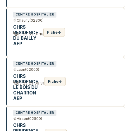
320 AV DE CHATEAU-THIERRY
CENTRE HOSPITALIER
Chauny
(02300)
CHRS
RESIDENCE
Fiche
→
03 23 52 31 16
DU BAILLY
AEP
1 R DU 1ER MAI
CENTRE HOSPITALIER
Laon
(02000)
CHRS
RESIDENCE
Fiche
→
03 23 23 06 81
LE BOIS DU
CHARRON
AEP
CENTRE HOSPITALIER
Hirson
(02500)
CHRS
RESIDENCE