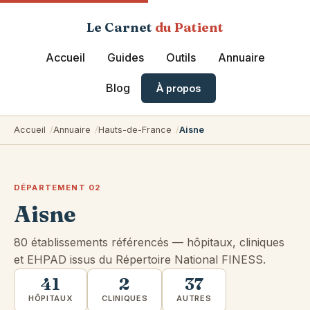
Le Carnet
du Patient
Accueil
Guides
Outils
Annuaire
Blog
À propos
Accueil
Annuaire
Hauts-de-France
Aisne
DÉPARTEMENT 02
Aisne
80 établissements référencés — hôpitaux, cliniques
et EHPAD issus du Répertoire National FINESS.
41
2
37
HÔPITAUX
CLINIQUES
AUTRES