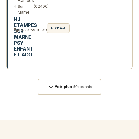
Etampes
Sur
(02400)
Marne
HJ
ETAMPES
Fiche
→
03 23 69 10 39
SUR
MARNE
PSY
ENFANT
ET ADO
1 AV ERNEST COUVRECELLE
Voir plus
50 restants