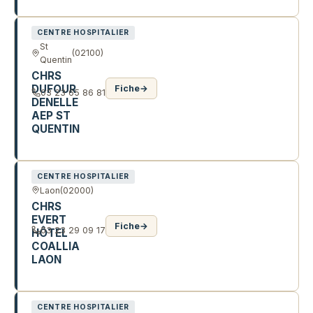
23 R D'ORCAMPS
CENTRE HOSPITALIER
St
(02100)
Quentin
CHRS
DUFOUR
Fiche
→
03 23 65 86 81
DENELLE
AEP ST
QUENTIN
11 R DE PARIS
CENTRE HOSPITALIER
Laon
(02000)
CHRS
EVERT
Fiche
→
03 23 29 09 17
HÔTEL
COALLIA
LAON
R TURGOT
CENTRE HOSPITALIER