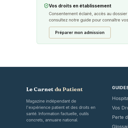
Vos droits en établissement
Consentement éclairé, accès au dossier
consultez notre guide pour connaître vos
Préparer mon admission
GUIDE
Le Carnet
du Patient
Hospita
Magazine indépendant de
l'expérience patient et des droits en
Vos Dro
santé. Information factuelle, outils
Perte 
concrets, annuaire national.
Glossai