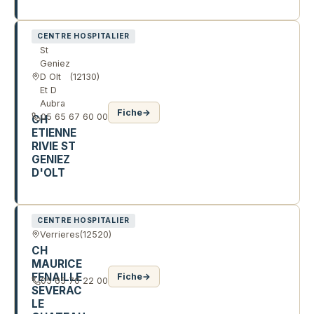
88 AV DR LUCIEN GALTIER
CENTRE HOSPITALIER
St
Geniez
D Olt
(12130)
Et D
Aubra
Fiche
→
05 65 67 60 00
CH
ETIENNE
RIVIE ST
GENIEZ
D'OLT
R RIVIE
CENTRE HOSPITALIER
Verrieres
(12520)
CH
MAURICE
FENAILLE
Fiche
→
05 65 70 22 00
SEVERAC
LE