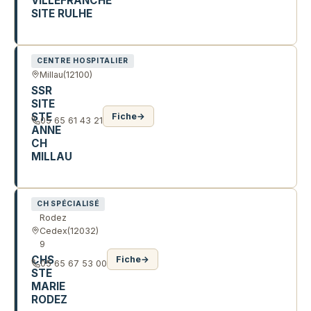
VILLEFRANCHE
SITE RULHE
AV CAYLET
CENTRE HOSPITALIER
Millau
(12100)
SSR
SITE
STE
Fiche
→
05 65 61 43 21
ANNE
CH
MILLAU
2 AV PIERRE SEMARD
CH SPÉCIALISÉ
Rodez
Cedex
(12032)
9
CHS
Fiche
→
05 65 67 53 00
STE
MARIE
RODEZ