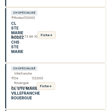
OLEMPS
CH SPÉCIALISÉ
Rodez
(12000)
CL
STE
MARIE
Fiche
→
05 65 73 86 10
RODEZ
CHS
STE
MARIE
2 R DE LISBONNE
CH SPÉCIALISÉ
Villefranche
De
(12200)
Rouergue
Fiche
→
05 65 65 15 15
CL STE MARIE
VILLEFRANCHE
ROUERGUE
32 AV CAYLET