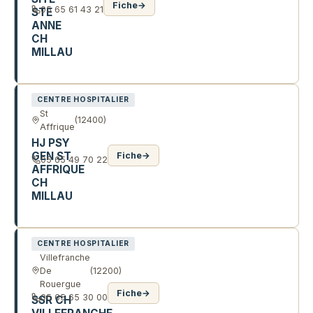
Fiche
→
05 65 61 43 21
STE
ANNE
CH
MILLAU
2 AV PIERRE SEMARD
CENTRE HOSPITALIER
St
(12400)
Affrique
HJ PSY
GEN ST
Fiche
→
05 65 49 70 22
AFFRIQUE
CH
MILLAU
265 AV MAURICE FOURNOL
CENTRE HOSPITALIER
Villefranche
De
(12200)
Rouergue
Fiche
→
05 65 65 30 00
SSR CH