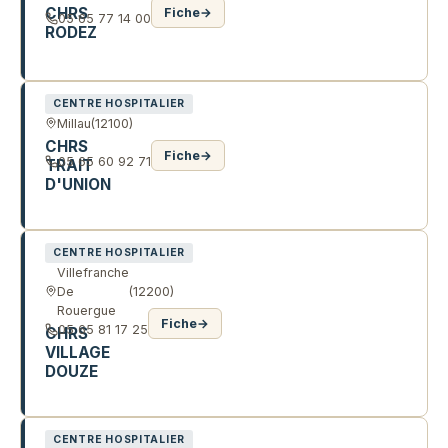
CHRS
Fiche
→
05 65 77 14 00
RODEZ
21 R DE BONALD
CENTRE HOSPITALIER
Millau
(12100)
CHRS
Fiche
→
05 65 60 92 71
TRAIT
D'UNION
50 AV EDOUARD ALFRED MARTEL
CENTRE HOSPITALIER
Villefranche
De
(12200)
Rouergue
Fiche
→
05 65 81 17 25
CHRS
VILLAGE
DOUZE
COUR DE LA GARE
CENTRE HOSPITALIER