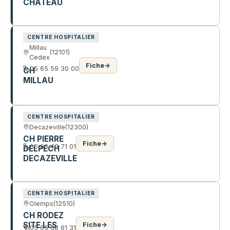
CHATEAU
ENGAYRESQUES
CENTRE HOSPITALIER
Millau
(12101)
Cedex
Fiche
→
05 65 59 30 00
CH
MILLAU
265 BD ACHILLE SOUQUES
CENTRE HOSPITALIER
Decazeville
(12300)
CH PIERRE
Fiche
→
05 65 43 71 01
DELPECH
DECAZEVILLE
60 AV PROSPER ALFARIC
CENTRE HOSPITALIER
Olemps
(12510)
CH RODEZ
SITE LES
Fiche
→
05 65 68 61 31