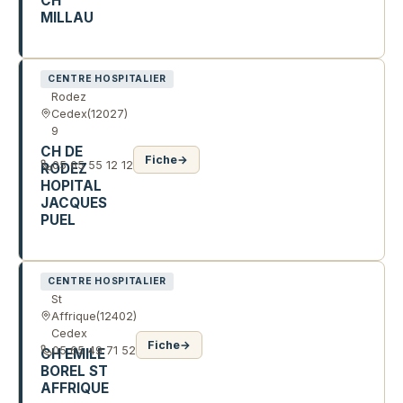
CH
MILLAU
148 R DU PRINTEMPS
CENTRE HOSPITALIER
Rodez
Cedex
(12027)
9
CH DE
Fiche
→
05 65 55 12 12
RODEZ
HOPITAL
JACQUES
PUEL
AV DE L'HOPITAL
CENTRE HOSPITALIER
St
Affrique
(12402)
Cedex
Fiche
→
05 65 49 71 52
CH EMILE
BOREL ST
AFFRIQUE