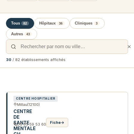
Tous
Hôpitaux
Cliniques
82
36
3
Autres
43
30
/ 82 établissements affichés
Liste des établissements de santé 
CENTRE HOSPITALIER
Millau
(12100)
CENTRE
DE
SANTE
Fiche
→
05 65 59 53 60
MENTALE