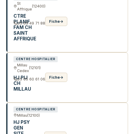
St
(12400)
Affrique
CTRE
PLANIF
Fiche
→
05 65 49 71 88
FAM CH
SAINT
AFFRIQUE
88 AV DR LUCIEN GALTIER
CENTRE HOSPITALIER
Millau
(12101)
Cedex
HJ PIJ
Fiche
→
05 65 60 61 06
CH
MILLAU
14 R MATHIEU PREVOT
CENTRE HOSPITALIER
Millau
(12100)
HJ PSY
GEN
SITE