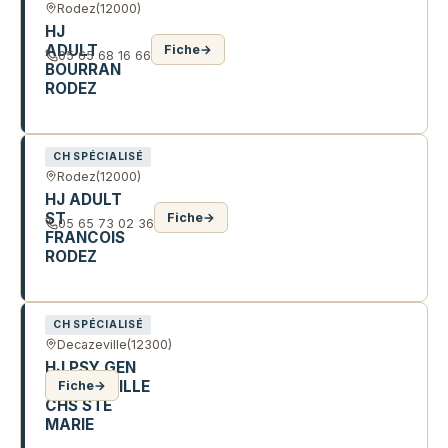
Rodez
(12000)
HJ
ADULT
Fiche
→
05 65 68 16 66
BOURRAN
RODEZ
2 R DE LISBONNE
CH SPÉCIALISÉ
Rodez
(12000)
HJ ADULT
ST
Fiche
→
05 65 73 02 36
FRANCOIS
RODEZ
6 R SEGURET SAINCRIC
CH SPÉCIALISÉ
Decazeville
(12300)
HJ PSY GEN
DECAZEVILLE
Fiche
→
CHS STE
MARIE
71 R PAUL RAMADIER