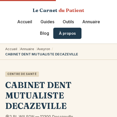
Le Carnet
du Patient
Accueil
Guides
Outils
Annuaire
Blog
À propos
Accueil
Annuaire
Aveyron
CABINET DENT MUTUALISTE DECAZEVILLE
CENTRE DE SANTÉ
CABINET DENT
MUTUALISTE
DECAZEVILLE
2 PL WILSON
—
12300
Decazeville