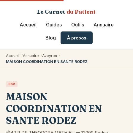
Le Carnet
du Patient
Accueil
Guides
Outils
Annuaire
Blog
À propos
Accueil
Annuaire
Aveyron
MAISON COORDINATION EN SANTE RODEZ
SSR
MAISON
COORDINATION EN
SANTE RODEZ
42 R DR THEODORE MATHIEU
—
12000
Rodez