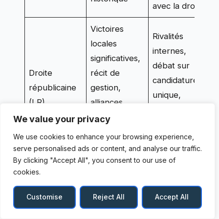
avec la droite
Victoires
Rivalités
locales
internes,
T
significatives,
débat sur
a
Droite
récit de
candidature
p
républicaine
gestion,
unique,
r
(LR)
alliances
concurrence
s
ponctuelles
We value your privacy
du RN dans
l
avec le
We use cookies to enhance your browsing experience,
le sud
centre
serve personalised ads or content, and analyse our traffic.
By clicking "Accept All", you consent to our use of
Image parfois
cookies.
Conquêtes
jugée
C
ciblées et
Customise
Reject All
Accept All
opportuniste,
o
Centre
réélections
difficulté à
a