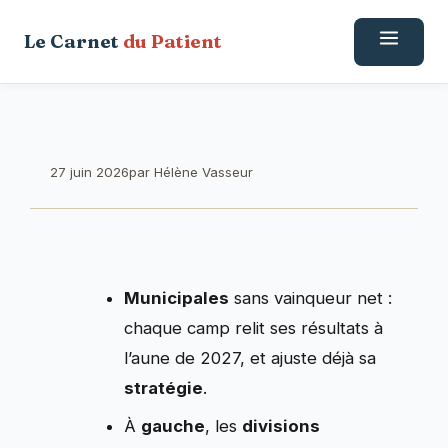
Aller
Le Carnet
du Patient
au
contenu
27 juin 2026
par
Hélène Vasseur
Municipales
sans vainqueur net :
chaque camp relit ses résultats à
l’aune de 2027, et ajuste déjà sa
stratégie
.
À
gauche
, les
divisions