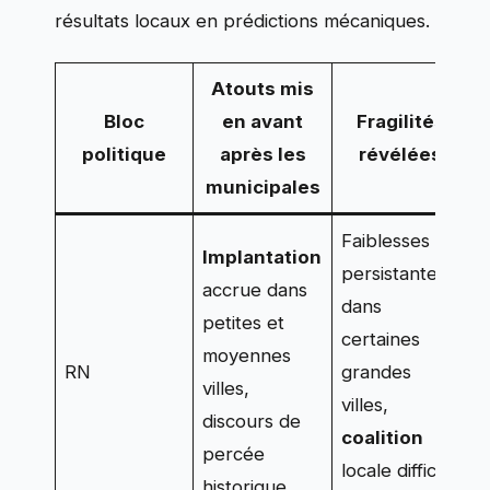
résultats locaux en prédictions mécaniques.
Atouts mis
Bloc
en avant
Fragilités
politique
après les
révélées
municipales
Faiblesses
Implantation
persistantes
accrue dans
A
dans
petites et
r
certaines
moyennes
d
RN
grandes
villes,
é
villes,
discours de
a
coalition
percée
b
locale difficile
historique