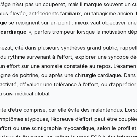
L’âge n’est pas un couperet, mais il marque souvent un c
n plus élevée, antécédents familiaux, ou tabagisme ancien.
ogie se rejoignent sur un point : mieux vaut objectiver un
 cardiaque
», parfois trompeur lorsque la motivation dép
ezat, cité dans plusieurs synthèses grand public, rappell
e du rythme survenant à l’effort, explorer une syncope 
’un effort sur une anomalie constatée au repos. L’examen 
gine de poitrine, ou après une chirurgie cardiaque. Dans ce
ctivité, d’évaluer une tolérance à l’effort, ou d’apprécier 
u suivi médical global.
rite d’être comprise, car elle évite des malentendus. Lo
ymptômes atypiques, l’épreuve d’effort peut être couplée
ort ou une scintigraphie myocardique, selon le profil et 