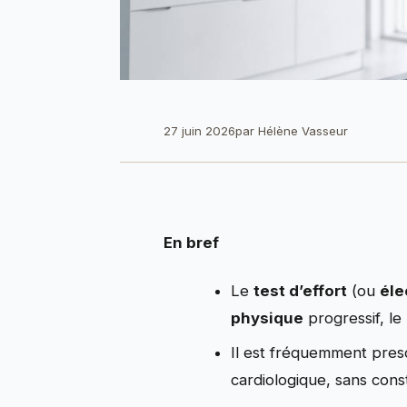
27 juin 2026
par
Hélène Vasseur
En bref
Le
test d’effort
(ou
éle
physique
progressif, le
Il est fréquemment presc
cardiologique, sans cons