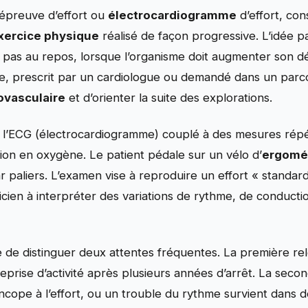
 épreuve d’effort ou
électrocardiogramme
d’effort, cons
xercice physique
réalisé de façon progressive. L’idée pa
t pas au repos, lorsque l’organisme doit augmenter son débi
le, prescrit par un cardiologue ou demandé dans un par
ovasculaire
et d’orienter la suite des explorations.
est l’ECG (électrocardiogramme) couplé à des mesures répé
ation en oxygène. Le patient pédale sur un vélo d’
ergomé
paliers. L’examen vise à reproduire un effort « standar
linicien à interpréter des variations de rythme, de conduct
tile de distinguer deux attentes fréquentes. La première r
eprise d’activité après plusieurs années d’arrêt. La seco
yncope à l’effort, ou un trouble du rythme survient dans 