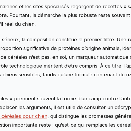
maleries et les sites spécialisés regorgent de recettes « s
re. Pourtant, la démarche la plus robuste reste souvent la 
l réel du chien.
n
sérieux, la composition constitue le premier filtre. Une
ortion significative de protéines d’origine animale, iden
de céréales n’est pas, en soi, un marqueur automatique 
ur rôle technologique méritent d’être compris. À ce titre, l
ns chiens sensibles, tandis qu’une formule contenant du r
es » prennent souvent la forme d’un camp contre l’autre, 
 replacer les arguments, il est utile de consulter un déc
 céréales pour chien
, qui distingue les promesses généra
estion importante reste : qu’est-ce qui remplace les céréa