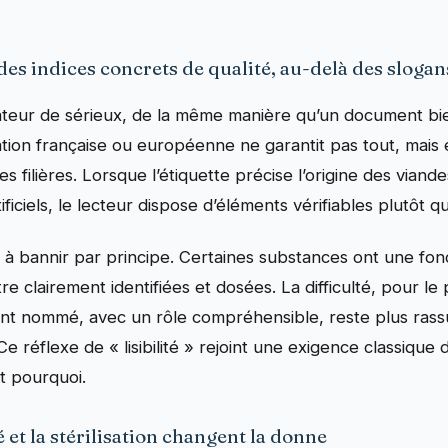
: des indices concrets de qualité, au-delà des slogan
icateur de sérieux, de la même manière qu’un document bi
ation française ou européenne ne garantit pas tout, mais e
s filières. Lorsque l’étiquette précise l’origine des viand
ificiels, le lecteur dispose d’éléments vérifiables plutôt 
us à bannir par principe. Certaines substances ont une fo
être clairement identifiées et dosées. La difficulté, pour le 
ment nommé, avec un rôle compréhensible, reste plus rassu
 réflexe de « lisibilité » rejoint une exigence classique 
t pourquoi.
ité et la stérilisation changent la donne