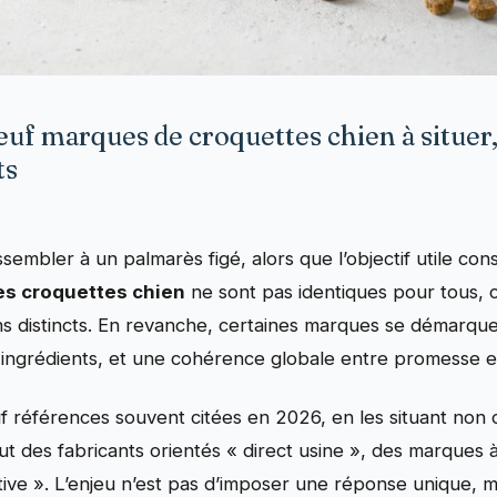
euf marques de croquettes chien à situer
ts
sembler à un palmarès figé, alors que l’objectif utile con
es croquettes chien
ne sont pas identiques pour tous, ca
oins distincts. En revanche, certaines marques se démarqu
s ingrédients, et une cohérence globale entre promesse e
uf références souvent citées en 2026, en les situant no
t des fabricants orientés « direct usine », des marques à
nctive ». L’enjeu n’est pas d’imposer une réponse unique, m