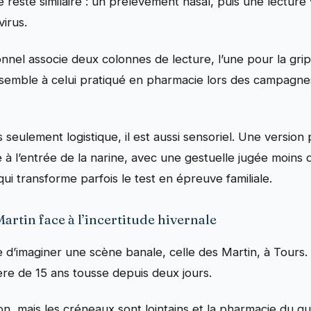
ipe reste similaire : un prélèvement nasal, puis une lecture
virus.
onnel associe deux colonnes de lecture, l’une pour la grip
mble à celui pratiqué en pharmacie lors des campagnes
as seulement logistique, il est aussi sensoriel. Une versio
 à l’entrée de la narine, avec une gestuelle jugée moins dé
 qui transforme parfois le test en épreuve familiale.
Martin face à l’incertitude hivernale
utile d’imaginer une scène banale, celle des Martin, à Tours
rère de 15 ans tousse depuis deux jours.
n, mais les créneaux sont lointains et la pharmacie du q