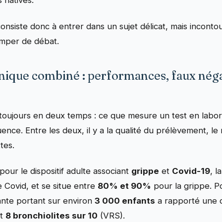
 hâtives.
onsiste donc à entrer dans un sujet délicat, mais incontou
romper de débat.
génique combiné : performances, faux néga
e toujours en deux temps : ce que mesure un test en labor
ence. Entre les deux, il y a la qualité du prélèvement, l
tes.
ur le dispositif adulte associant
grippe
et
Covid-19
, 
e Covid, et se situe entre
80% et 90%
pour la grippe. Po
ante portant sur environ
3 000 enfants
a rapporté une d
t
8 bronchiolites sur 10
(VRS).