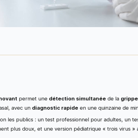
nnovant
permet une
détection simultanée
de la
gripp
asal, avec un
diagnostic rapide
en une quinzaine de min
lon les publics : un test professionnel pour adultes, un t
nt plus doux, et une version pédiatrique « trois virus » 