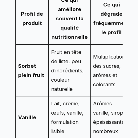
Ce qui
Ce qui
améliore
Profil de
dégrade
souvent la
produit
fréquemment
qualité
le profil
nutritionnelle
Fruit en tête
Multiplication
F
de liste, peu
Sorbet
des sucres,
o
d’ingrédients,
plein fruit
arômes et
r
couleur
colorants
»
naturelle
Lait, crème,
Arômes
œufs, vanille,
vanille, sirops,
Vanille
formulation
épaississants
a
lisible
nombreux
f