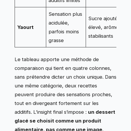
additifs limités
f
Sensation plus
Sucre ajouté
A
acidulée,
Yaourt
élevé, arômes,
q
parfois moins
stabilisants
v
grasse
Le tableau apporte une méthode de
comparaison qui tient en quatre colonnes,
sans prétendre dicter un choix unique. Dans
une même catégorie, deux recettes
peuvent produire des sensations proches,
tout en divergeant fortement sur les
additifs. L’insight final s’impose :
un dessert
glacé se choisit comme un produit
alimentaire, pas comme une image
.