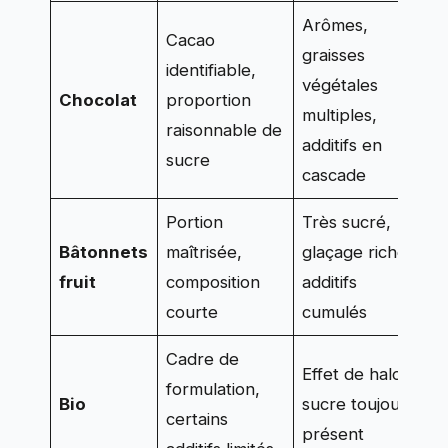
Arômes,
Cacao
graisses
identifiable,
végétales
p
Chocolat
proportion
multiples,
d
raisonnable de
additifs en
sucre
cascade
Portion
Très sucré,
Bâtonnets
maîtrisée,
glaçage riche,
e
fruit
composition
additifs
p
courte
cumulés
Cadre de
O
Effet de halo,
formulation,
p
Bio
sucre toujours
certains
p
présent