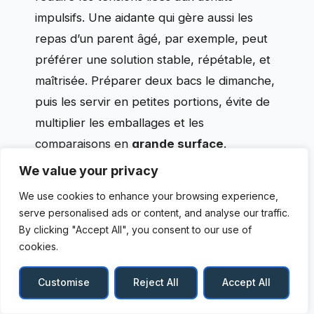
impulsifs. Une aidante qui gère aussi les
repas d’un parent âgé, par exemple, peut
préférer une solution stable, répétable, et
maîtrisée. Préparer deux bacs le dimanche,
puis les servir en petites portions, évite de
multiplier les emballages et les
comparaisons en
grande surface
.
We value your privacy
Cette logique n’est pas une injonction, car
We use cookies to enhance your browsing experience,
elle suppose du temps et un congélateur
serve personalised ads or content, and analyse our traffic.
disponible. Elle illustre toutefois une idée
By clicking "Accept All", you consent to our use of
utile : le choix alimentaire dépend autant du
cookies.
contexte de vie que de la recette elle-
Customise
Reject All
Accept All
même. L’insight final s’impose avec simplicité
:
la maîtrise de la composition