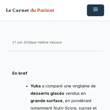
Aller
Le Carnet
du Patient
au
contenu
27 juin 2026
par
Hélène Vasseur
En bref
Yuka
a comparé une vingtaine de
desserts glacés
vendus en
grande surface
, en pondérant
notamment Nutri-Score, sucres et