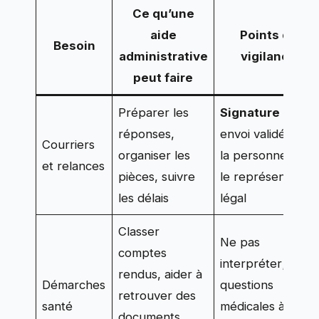
Ce qu’une
aide
Points de
Besoin
administrative
vigilance
peut faire
Préparer les
Signature
et
réponses,
envoi validés par
Courriers
organiser les
la personne ou
et relances
pièces, suivre
le représentant
les délais
légal
Classer
Ne pas
comptes
interpréter;
rendus, aider à
Démarches
questions
retrouver des
santé
médicales à
documents,