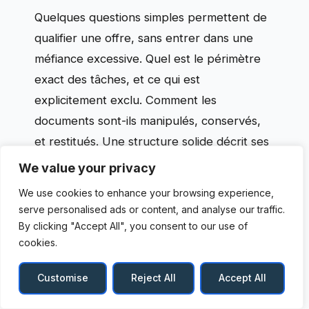
Quelques questions simples permettent de
qualifier une offre, sans entrer dans une
méfiance excessive. Quel est le périmètre
exact des tâches, et ce qui est
explicitement exclu. Comment les
documents sont-ils manipulés, conservés,
et restitués. Une structure solide décrit ses
pratiques, plutôt que de promettre une
We value your privacy
prise en charge totale.
We use cookies to enhance your browsing experience,
serve personalised ads or content, and analyse our traffic.
Dans le cas de Nadia, le point sensible est la
By clicking "Accept All", you consent to our use of
gestion des identifiants en ligne, car Marcel
cookies.
a plusieurs comptes. L’intervenant propose
Customise
Reject All
Accept All
un carnet d’accès conservé dans un endroit
défini, et un double pour Nadia, sous