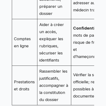
adresser au
préparer un
médecin traitant
dossier
Aider à créer
Confidentialité
,
un accès,
mots de passe,
Comptes
expliquer les
risque de fraude
en ligne
rubriques,
et
sécuriser les
d’hameçonnage
identifiants
Rassembler les
Vérifier la source
justificatifs,
Prestations
officielle; recours
accompagner à
et droits
possibles à
la constitution
documenter
du dossier