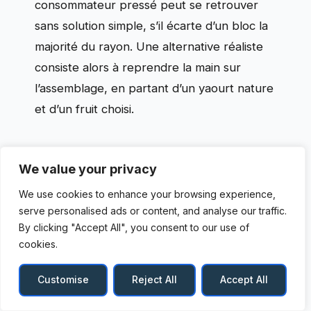
consommateur pressé peut se retrouver
sans solution simple, s’il écarte d’un bloc la
majorité du rayon. Une alternative réaliste
consiste alors à reprendre la main sur
l’assemblage, en partant d’un yaourt nature
et d’un fruit choisi.
Alternatives aux yaourts aux
We value your privacy
fruits industriels : reprendre la
We use cookies to enhance your browsing experience,
main sur la fraîcheur des fruits
serve personalised ads or content, and analyse our traffic.
et la qualité des yaourts
By clicking "Accept All", you consent to our use of
cookies.
Une alternative robuste, souvent
recommandée par les professionnels de la
Customise
Reject All
Accept All
nutrition, consiste à acheter des yaourts