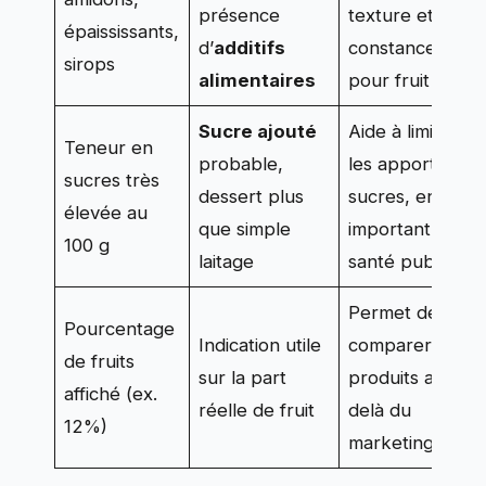
présence
texture et
épaississants,
d’
additifs
constance que
sirops
alimentaires
pour fruit
Sucre ajouté
Aide à limiter
Teneur en
probable,
les apports de
sucres très
dessert plus
sucres, enjeu
élevée au
que simple
important en
100 g
laitage
santé publique
Permet de
Pourcentage
Indication utile
comparer deux
de fruits
sur la part
produits au-
affiché (ex.
réelle de fruit
delà du
12%)
marketing