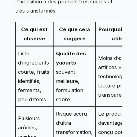
l’exposition à des produits très sucrés et
très transformés.
Ce qui est
Ce que cela
Pourquoi c’est
observé
suggère
utile
Liste
Qualité des
Moins d’«
d’ingrédients
yaourts
artifices »
courte, fruits
souvent
technologiques,
identifiés,
meilleure,
lecture plus
ferments,
formulation
transparente
peu d’items
sobre
Risque accru
Le produit est
Plusieurs
d’ultra-
davantage
arômes,
transformation,
conçu pour
amidons,