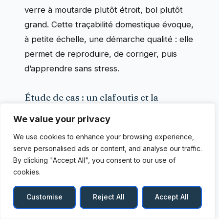
verre à moutarde plutôt étroit, bol plutôt
grand. Cette traçabilité domestique évoque,
à petite échelle, une démarche qualité : elle
permet de reproduire, de corriger, puis
d’apprendre sans stress.
Étude de cas : un clafoutis et la
question des fruits
We value your privacy
Les recettes à base de fruits illustrent bien
We use cookies to enhance your browsing experience,
la notion de marge d’erreur, car l’humidité
serve personalised ads or content, and analyse our traffic.
By clicking "Accept All", you consent to our use of
varie selon la saison et le degré de maturité.
cookies.
Un clafoutis supporte souvent une mesure
« à l’œil » pour les fruits, mais beaucoup
Customise
Reject All
Accept All
moins pour l’appareil, qui doit rester