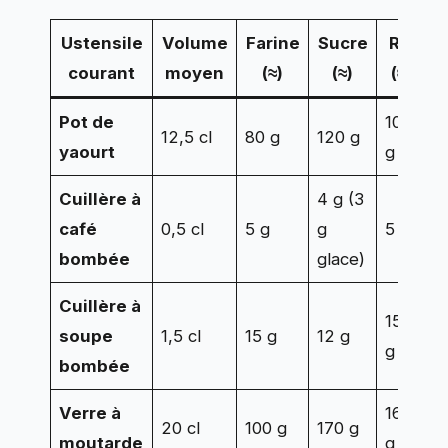
Ustensile
Volume
Farine
Sucre
Riz
S
courant
moyen
(≈)
(≈)
(≈)
(
Pot de
100
12,5 cl
80 g
120 g
yaourt
g
Cuillère à
4 g (3
café
0,5 cl
5 g
g
5 g
5
bombée
glace)
Cuillère à
15
1
soupe
1,5 cl
15 g
12 g
g
g
bombée
Verre à
160
20 cl
100 g
170 g
moutarde
g