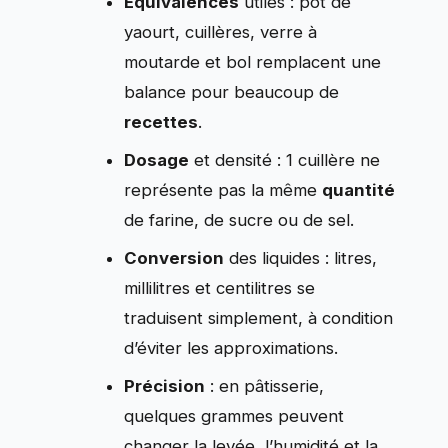
Équivalences
utiles : pot de
yaourt, cuillères, verre à
moutarde et bol remplacent une
balance pour beaucoup de
recettes
.
Dosage
et densité : 1 cuillère ne
représente pas la même
quantité
de farine, de sucre ou de sel.
Conversion
des liquides : litres,
millilitres et centilitres se
traduisent simplement, à condition
d’éviter les approximations.
Précision
: en pâtisserie,
quelques grammes peuvent
changer la levée, l’humidité et la