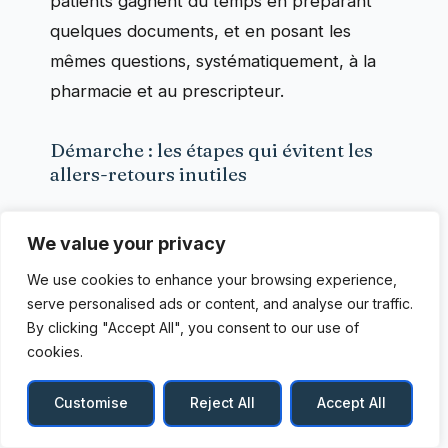
patients gagnent du temps en préparant
quelques documents, et en posant les
mêmes questions, systématiquement, à la
pharmacie et au prescripteur.
Démarche : les étapes qui évitent les
allers-retours inutiles
Vérifier le prescripteur
: s’assurer
We value your privacy
que le spécialiste consulté fait partie
We use cookies to enhance your browsing experience,
des professions habilitées.
serve personalised ads or content, and analyse our traffic.
Clarifier la durée d’essai
: un à trois
By clicking "Accept All", you consent to our use of
mois, avec un point de suivi planifié,
cookies.
pour décider de la suite.
Customise
Reject All
Accept All
Conserver les justificatifs
:
ordonnance, facture de location, et