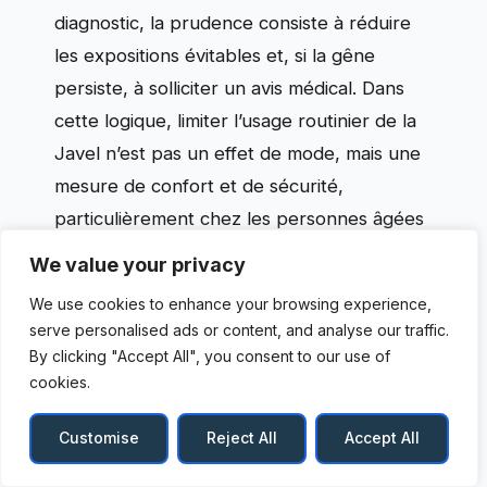
diagnostic, la prudence consiste à réduire
les expositions évitables et, si la gêne
persiste, à solliciter un avis médical. Dans
cette logique, limiter l’usage routinier de la
Javel n’est pas un effet de mode, mais une
mesure de confort et de sécurité,
particulièrement chez les personnes âgées
ou asthmatiques.
We value your privacy
We use cookies to enhance your browsing experience,
Quand “désinfecter” ne veut pas dire
serve personalised ads or content, and analyse our traffic.
“tout blanchir”
By clicking "Accept All", you consent to our use of
cookies.
Dans les conversations, le terme de
désinfection bio
est souvent employé
Customise
Reject All
Accept All
pour dire “propre, sans odeur chimique”. Or