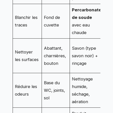
Percarbonate
Blanchir les
Fond de
de soude
Sel
traces
cuvette
avec eau
en 
chaude
Abattant,
Savon (type
He
Nettoyer
charnières,
savon noir) +
plu
les surfaces
bouton
rinçage
int
Nettoyage
Base du
Réduire les
humide,
WC, joints,
He
odeurs
séchage,
sol
aération