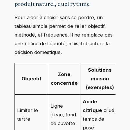
produit naturel, quel rythme
Pour aider à choisir sans se perdre, un
tableau simple permet de relier objectif,
méthode, et fréquence. Il ne remplace pas
une notice de sécurité, mais il structure la
décision domestique.
Solutions
Zone
Objectif
maison
concernée
(exemples)
Acide
Ligne
2 à
Limiter le
citrique
dilué,
d’eau, fond
moi
tartre
temps de
de cuvette
du
pose