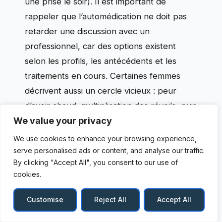
une prise le soir). Il est important de
rappeler que l’automédication ne doit pas
retarder une discussion avec un
professionnel, car des options existent
selon les profils, les antécédents et les
traitements en cours. Certaines femmes
décrivent aussi un cercle vicieux : peur
d’avoir chaud, multiplication des réveils, puis
fatigue et irritabilité, ce qui nourrit l’angoisse
We value your privacy
du coucher.
We use cookies to enhance your browsing experience,
serve personalised ads or content, and analyse our traffic.
Le syndrome des jambes sans repos, lui, se
By clicking "Accept All", you consent to our use of
cookies.
traduit par un besoin irrépressible de
bouger, avec des fourmillements,
Customise
Reject All
Accept All
secousses, ou sensations électriques dans
les membres inférieurs. Ce trouble peut