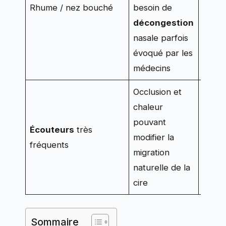
Rhume / nez bouché
besoin de
peut 
décongestion
plein
nasale parfois
bouc
évoqué par les
visibl
médecins
Occlusion et
L’usa
chaleur
prolo
pouvant
Écouteurs
très
favor
modifier la
fréquents
l’acc
migration
chez 
naturelle de la
pers
cire
Sommaire