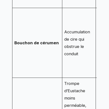
Le c
protè
Accumulation
peut 
de cire qui
Bouchon de cérumen
compa
obstrue le
surto
conduit
manip
répét
Trompe
d’Eustache
Le li
moins
oreill
perméable,
direct;