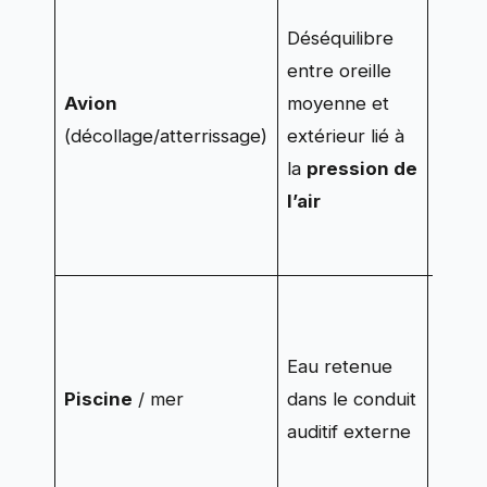
La tr
Déséquilibre
d’Eus
entre oreille
s’ouv
Avion
moyenne et
équili
(décollage/atterrissage)
extérieur lié à
certa
la
pression de
perso
l’air
parvi
moins
Condui
céru
Eau retenue
forme
Piscine
/ mer
dans le conduit
condu
auditif externe
favori
réten