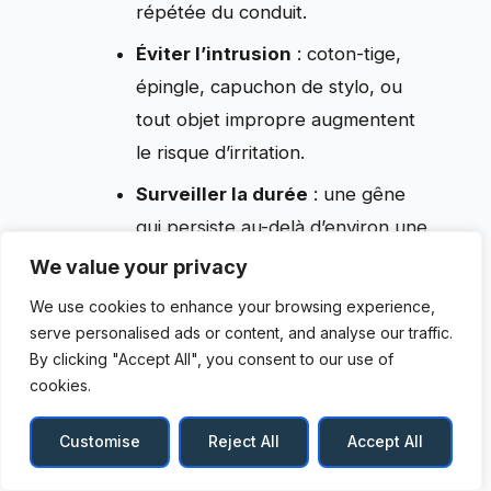
répétée du conduit.
Éviter l’intrusion
: coton-tige,
épingle, capuchon de stylo, ou
tout objet impropre augmentent
le risque d’irritation.
Surveiller la durée
: une gêne
qui persiste au-delà d’environ une
semaine, ou s’aggrave, mérite un
We value your privacy
avis médical.
We use cookies to enhance your browsing experience,
serve personalised ads or content, and analyse our traffic.
Prendre au sérieux la douleur
:
By clicking "Accept All", you consent to our use of
douleur, fièvre, écoulement,
cookies.
vertige, ou baisse brutale
d’audition sont des signaux
Customise
Reject All
Accept All
d’alerte.