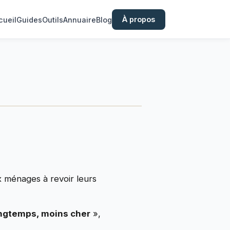
À propos
cueil
Guides
Outils
Annuaire
Blog
ménages à revoir leurs
ongtemps, moins cher
»,