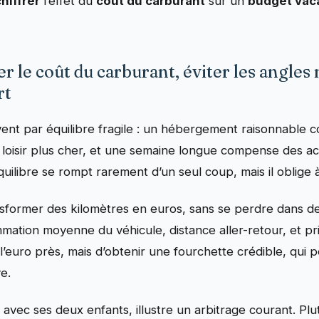
hiffrer
l’effet du
coût du carburant
sur un
budget vac
er le coût du carburant, éviter les angle
rt
ent par équilibre fragile : un hébergement raisonnable 
oisir plus cher, et une semaine longue compense des acti
uilibre se rompt rarement d’un seul coup, mais il oblige 
sformer des kilomètres en euros, sans se perdre dans de
mmation moyenne du véhicule, distance aller-retour, et pr
iser l’euro près, mais d’obtenir une fourchette crédible, qu
e.
ec ses deux enfants, illustre un arbitrage courant. Plut