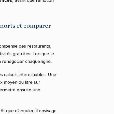
ances
, avant que l’émotion
s morts et comparer
compense des restaurants,
vités gratuites. Lorsque le
à renégocier chaque ligne.
s calculs interminables. Une
ix moyen du litre sur
i permette ensuite une
ôt que d’annuler, il envisage