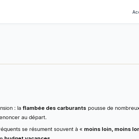
Ac
nsion : la
flambée des carburants
pousse de nombreux 
enoncer au départ.
 fréquents se résument souvent à «
moins loin, moins l
le
budget vacances
.