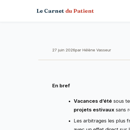
Aller
Le Carnet
du Patient
au
contenu
27 juin 2026
par
Hélène Vasseur
En bref
Vacances d’été
sous te
projets estivaux
sans r
Les arbitrages les plus
avec un effet direct sur 