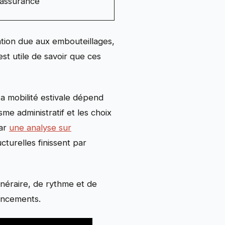
assurance
ation due aux embouteillages,
est utile de savoir que ces
 La mobilité estivale dépend
sme administratif et les choix
par
une analyse sur
urelles finissent par
tinéraire, de rythme et de
noncements.