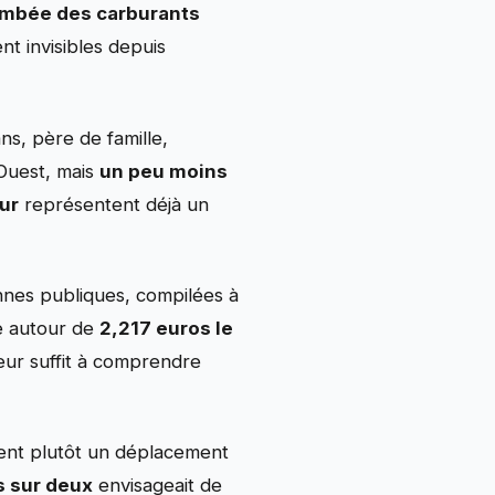
ambée des carburants
t invisibles depuis
ns, père de famille,
Ouest, mais
un peu moins
our
représentent déjà un
nnes publiques, compilées à
e autour de
2,217 euros le
deur suffit à comprendre
gnent plutôt un déplacement
s sur deux
envisageait de