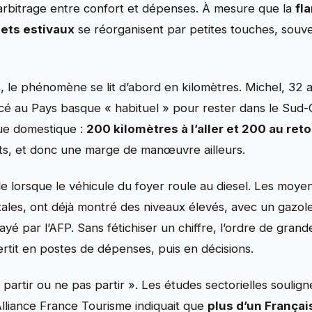
l’arbitrage entre confort et dépenses. À mesure que la
fl
jets estivaux
se réorganisent par petites touches, souven
, le phénomène se lit d’abord en kilomètres. Michel, 32 a
cé au Pays basque « habituel » pour rester dans le Sud-
que domestique :
200 kilomètres à l’aller et 200 au ret
ts, et donc une marge de manœuvre ailleurs.
e lorsque le véhicule du foyer roule au diesel. Les moye
les, ont déjà montré des niveaux élevés, avec un gazol
ayé par l’AFP. Sans fétichiser un chiffre, l’ordre de gran
ertit en postes de dépenses, puis en décisions.
 partir ou ne pas partir ». Les études sectorielles souli
lliance France Tourisme indiquait que
plus d’un Françai